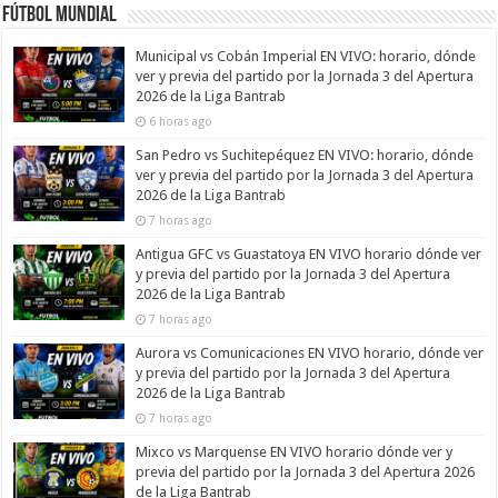
Fútbol Mundial
Municipal vs Cobán Imperial EN VIVO: horario, dónde
ver y previa del partido por la Jornada 3 del Apertura
2026 de la Liga Bantrab
6 horas ago
San Pedro vs Suchitepéquez EN VIVO: horario, dónde
ver y previa del partido por la Jornada 3 del Apertura
2026 de la Liga Bantrab
7 horas ago
Antigua GFC vs Guastatoya EN VIVO horario dónde ver
y previa del partido por la Jornada 3 del Apertura
2026 de la Liga Bantrab
7 horas ago
Aurora vs Comunicaciones EN VIVO horario, dónde ver
y previa del partido por la Jornada 3 del Apertura
2026 de la Liga Bantrab
7 horas ago
Mixco vs Marquense EN VIVO horario dónde ver y
previa del partido por la Jornada 3 del Apertura 2026
de la Liga Bantrab