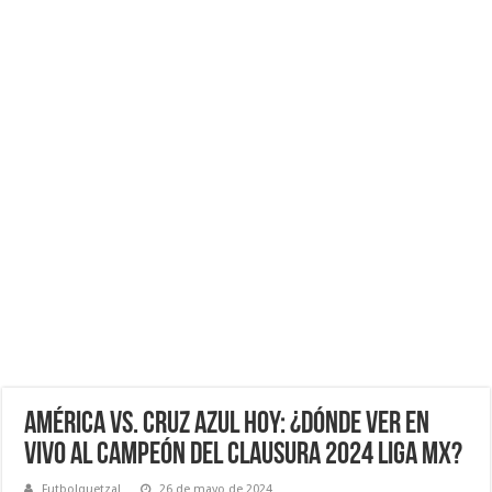
América vs. Cruz Azul HOY: ¿Dónde ver EN
VIVO al campeón del Clausura 2024 Liga MX?
Futbolquetzal
26 de mayo de 2024