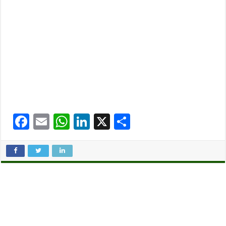
F
E
W
Li
X
C
ac
m
h
n
o
e
ai
at
k
m
b
l
sA
e
p
o
p
dI
ar
o
p
n
ti
k
r