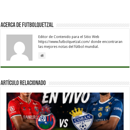
Acerca de Futbolquetzal
Editor de Contenido para el Sitio Web
https://www.futbolquetzal.com/ donde encontraran
las mejores notas del fútbol mundial.
Artículo Relacionado