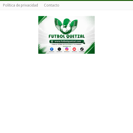
Política de privacidad
Contacto