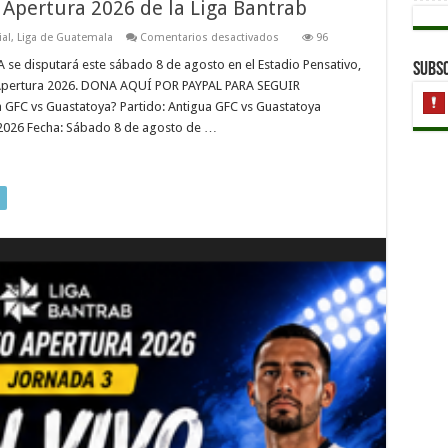
l Apertura 2026 de la Liga Bantrab
en
al
,
Liga de Guatemala
Comentarios desactivados
96
Antigua
GFC
e disputará este sábado 8 de agosto en el Estadio Pensativo,
Subsc
vs
o Apertura 2026. DONA AQUÍ POR PAYPAL PARA SEGUIR
Guastatoya
EN
FC vs Guastatoya? Partido: Antigua GFC vs Guastatoya
VIVO
2026 Fecha: Sábado 8 de agosto de …
horario
dónde
ver
y
previa
del
partido
por
la
Jornada
3
del
Apertura
2026
de
la
Liga
Bantrab