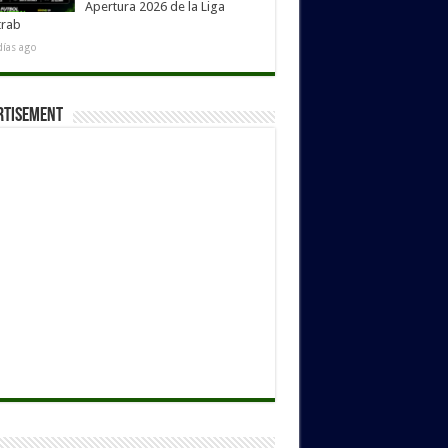
Apertura 2026 de la Liga
trab
días ago
rtisement