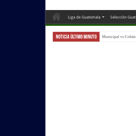
Liga de Guatemala
Selección Gua
Noticia Último Minuto
Municipal vs Cobán I