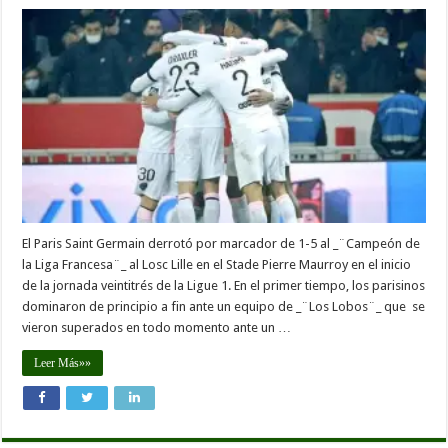
Paris
Saint
Germain
goleó
al
Campeón
de
Francia
y
dió
un
Paso
de
Gigante
al
Título
de
La
Ligue
El Paris Saint Germain derrotó por marcador de 1-5 al _¨Campeón de
1
la Liga Francesa¨_ al Losc Lille en el Stade Pierre Maurroy en el inicio
de la jornada veintitrés de la Ligue 1. En el primer tiempo, los parisinos
dominaron de principio a fin ante un equipo de _¨Los Lobos¨_ que se
vieron superados en todo momento ante un …
Leer Más»»