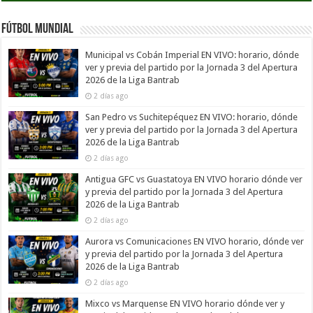
Fútbol Mundial
Municipal vs Cobán Imperial EN VIVO: horario, dónde
ver y previa del partido por la Jornada 3 del Apertura
2026 de la Liga Bantrab
2 días ago
San Pedro vs Suchitepéquez EN VIVO: horario, dónde
ver y previa del partido por la Jornada 3 del Apertura
2026 de la Liga Bantrab
2 días ago
Antigua GFC vs Guastatoya EN VIVO horario dónde ver
y previa del partido por la Jornada 3 del Apertura
2026 de la Liga Bantrab
2 días ago
Aurora vs Comunicaciones EN VIVO horario, dónde ver
y previa del partido por la Jornada 3 del Apertura
2026 de la Liga Bantrab
2 días ago
Mixco vs Marquense EN VIVO horario dónde ver y