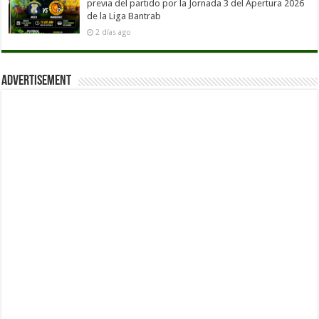
previa del partido por la Jornada 3 del Apertura 2026
de la Liga Bantrab
2 días ago
Advertisement