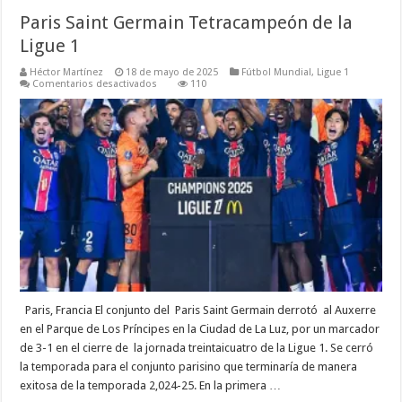
Paris Saint Germain Tetracampeón de la
Ligue 1
Héctor Martínez
18 de mayo de 2025
Fútbol Mundial
,
Ligue 1
en
Comentarios desactivados
110
Paris
Saint
Germain
Tetracampeón
de
la
Ligue
1
Paris, Francia El conjunto del Paris Saint Germain derrotó al Auxerre
en el Parque de Los Príncipes en la Ciudad de La Luz, por un marcador
de 3-1 en el cierre de la jornada treintaicuatro de la Ligue 1. Se cerró
la temporada para el conjunto parisino que terminaría de manera
exitosa de la temporada 2,024-25. En la primera …