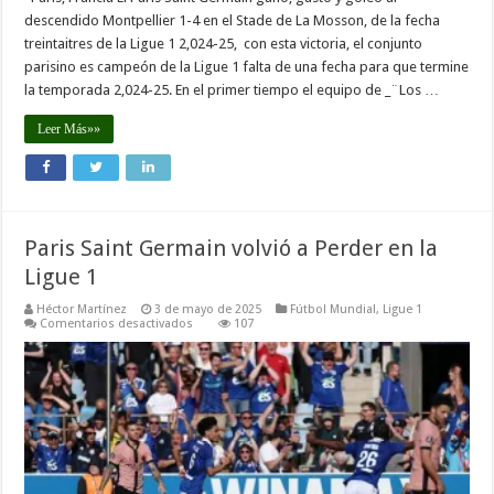
descendido Montpellier 1-4 en el Stade de La Mosson, de la fecha
treintaitres de la Ligue 1 2,024-25, con esta victoria, el conjunto
parisino es campeón de la Ligue 1 falta de una fecha para que termine
la temporada 2,024-25. En el primer tiempo el equipo de _¨Los …
Leer Más»»
Paris Saint Germain volvió a Perder en la
Ligue 1
Héctor Martínez
3 de mayo de 2025
Fútbol Mundial
,
Ligue 1
en
Comentarios desactivados
107
Paris
Saint
Germain
volvió
a
Perder
en
la
Ligue
1