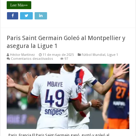
Leer Más»»
Paris Saint Germain Goleó al Montpellier y
asegura la Ligue 1
Héctor Martínez
11 de mayo de 2025
Fútbol Mundial
,
Ligue 1
en
Comentarios desactivados
97
Paris
Saint
Germain
Goleó
al
Montpellier
y
asegura
la
Ligue
1
Paris, Francia El Paris Saint Germain ganó, gustó y goleó al