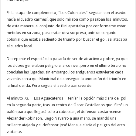
En la etapa de complemento, ¨Los Coloniales¨ seguían con el asedio
hacía el cuadro carmesí, que solo miraba como pasaban los minutos,
de esta manera, el conjunto de Bini apostaba por conformarse estar
metidos en su zona, para evitar otra sorpresa, ante un conjunto
colonial que estaba sediento de triunfo por buscar el gol, así atacaba
el cuadro local.
De repente el espectáculo pasaría de ser de atractivo a pobre, ya que
los clubes generaban peligro al arco rival, pero en el último tercio no
concluían las jugadas, sin embargo, los antigüeños estuvieron cada
vez más cerca que Municipal de conseguir la anotación del triunfo en
la final de ida. Pero seguía el asecho panzaverde.
Al minuto 73, _¨Los Aguacateros¨_ tenían la opción más clara de gol
en la segunda parte, tras un centro de Óscar Castellanos que filtró un
balón para que llegará solo a cabecear, el defensor costarricense
Alexander Robinson, luego Navarro a una mano, se mandó una
brillante atajada y el defensor José Mena, alejaría el peligro del arco
visitante.