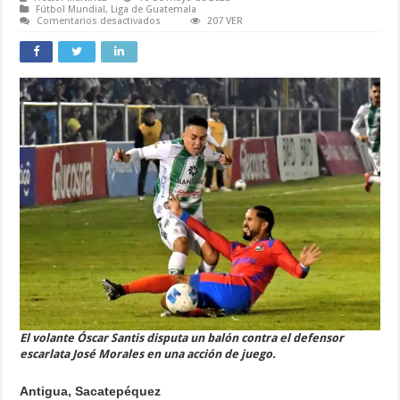
Fútbol Mundial
,
Liga de Guatemala
en
Comentarios desactivados
207 VER
Antigua
y
Municipal
no
se
hicieron
daño
en
la
Final
de
Ida
del
Fútbol
Guatemalteco
El volante Óscar Santis disputa un balón contra el defensor
escarlata José Morales en una acción de juego.
Antigua, Sacatepéquez