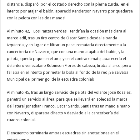
distancia, disparó por el costado derecho con la pierna zurda, en el
intento por atajar el balón, apareció Kenderson Navarro por quedarse
con la pelota con las dos manos!
Al minuto 42, ¨Los Panzas Verdes¨ tendrían la ocasión más clara al
marco edil, tras un tiro centro de Óscar Santis desde la banda
izquierda, y en lugar de filtrar un pase, remataría directamente a la
cancerbería de Navarro, que con una mano atajaba del balón, y la
pelota, quedó pique en el aire, y en el contrarremate, aparecería el
delantero venezolano Robinson Flores de cabeza, tiraba al arco, pero
fallaba en el intento por meter la bola al fondo de la red ¡Se salvaba
Municipal del primer gol de la escuadra colonial!
Al minuto 45, tras un largo servicio de pelota del volante José Rosales,
penetró un servicio al área, para que se llevará en soledad la marca
del lateral Jonathan Franco, Oscar Santis. Santis tras un mano a mano
con Navarro, disparaba directo y desviado a la cancerbería del
cuadro colonial.
El encuentro terminaría ambas escuadras sin anotaciones en el
entretiempo.