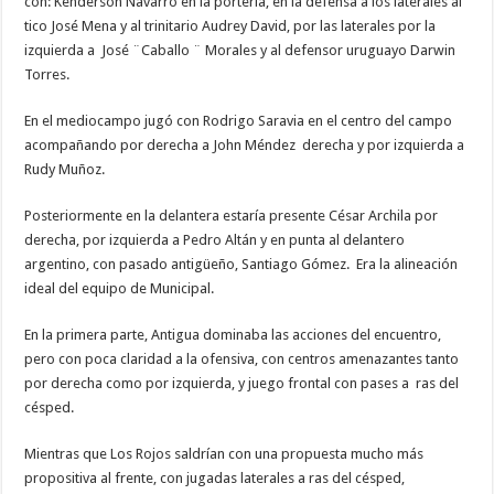
con: Kenderson Navarro en la portería, en la defensa a los laterales al
tico José Mena y al trinitario Audrey David, por las laterales por la
izquierda a José ¨Caballo ¨ Morales y al defensor uruguayo Darwin
Torres.
En el mediocampo jugó con Rodrigo Saravia en el centro del campo
acompañando por derecha a John Méndez derecha y por izquierda a
Rudy Muñoz.
Posteriormente en la delantera estaría presente César Archila por
derecha, por izquierda a Pedro Altán y en punta al delantero
argentino, con pasado antigüeño, Santiago Gómez. Era la alineación
ideal del equipo de Municipal.
En la primera parte, Antigua dominaba las acciones del encuentro,
pero con poca claridad a la ofensiva, con centros amenazantes tanto
por derecha como por izquierda, y juego frontal con pases a ras del
césped.
Mientras que Los Rojos saldrían con una propuesta mucho más
propositiva al frente, con jugadas laterales a ras del césped,