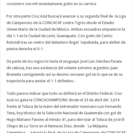
rossonero con mil sesentainueve goles en su carrera.
Por otra parte Cruz Azul buscará avanzar a su segunda final de la Liga
de Campeones de la CONCACAF contra Tigres desde el Estadio
Universitario de la Ciudad de México. Ambas escuadras empataron la
ida 1-1 en la Ciudad de León, Guanajuato. Con goles de Carlos
Rotondi tras un centro del delantero Ángel Sepúlveda, para definir de
pierna derecha el 0-1.
De parte de los regios lo haría el uruguayo José Luis Sánchez Purata
de cabeza, tras una asistencia del volante extremo argentino Juan
Brunetta consiguiendo así su decimo onceavo gol en lo que va de su
trayectoría para anotar el 1-1 definitivo.-
Todo parece indicar que todo se definirá en el Distrito Federal. Cruz
Azul no gana la CONCACHAMPIONS desde el 23 de abril del 2,014
frente al Toluca de la mano del entrenador mexicano Luis Fernando
Tena, hoy técnico de la Selección Nacional de Guatemala con gol de
Hugo Mariano Pavone al minuto 41, para derrotar al Toluca de José El
Chepo de La Torre en el Nemesio Diez, donde ¨La Máquina
Cementera¨_ ganaría la final de la Liga de Campeones de CONCACAF.