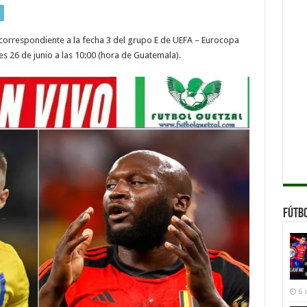
Ucrania
VER
EN
VIVO
correspondiente a la fecha 3 del grupo E de UEFA – Eurocopa
GRATIS
ONLINE
s 26 de junio a las 10:00 (hora de Guatemala).
TV
Eurocopa
2024
Fútb
6 