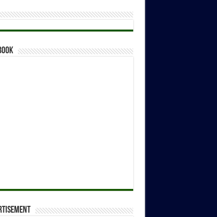
book
rtisement