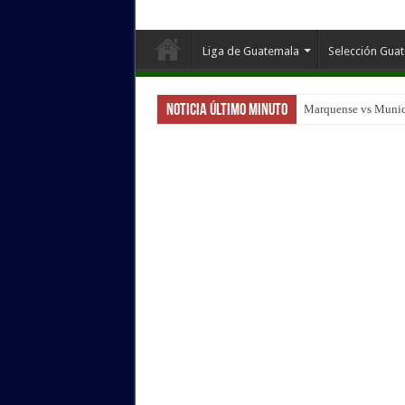
Liga de Guatemala
Selección Gua
Noticia Último Minuto
Guastatoya vs Malac