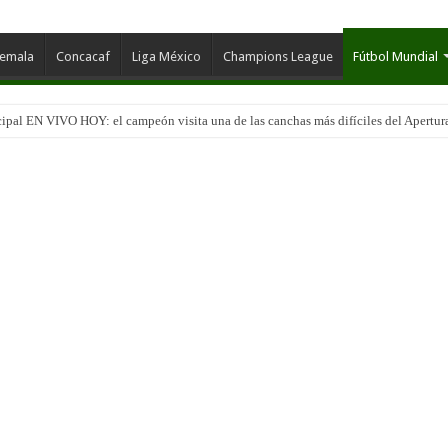
temala
Concacaf
Liga México
Champions League
Fútbol Mundial
ateco EN VIVO: duelo de candidatos que promete emociones en la Jornada 2 del A