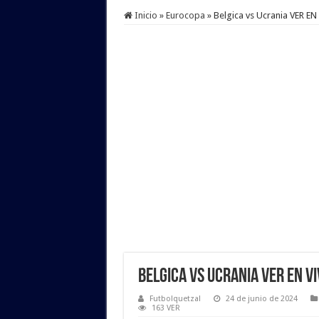
Inicio
»
Eurocopa
»
Belgica vs Ucrania VER 
Belgica vs Ucrania VER EN V
Futbolquetzal
24 de junio de 2024
163 VER