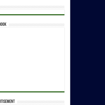
book
rtisement