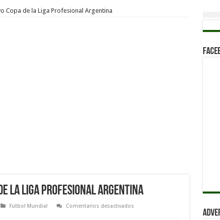
vo Copa de la Liga Profesional Argentina
Face
 de la Liga Profesional Argentina
en
Fútbol Mundial
Comentarios desactivados
Adve
Boca
vs.