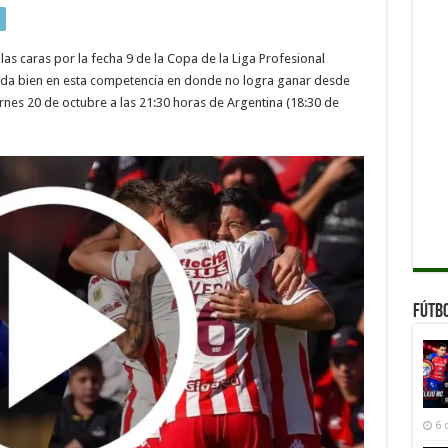
Unión
en
vivo
Copa
las caras por la fecha 9 de la Copa de la Liga Profesional
de
la
 nada bien en esta competencia en donde no logra ganar desde
Liga
Profesional
ernes 20 de octubre a las 21:30 horas de Argentina (18:30 de
Argentina
Fútb
6 