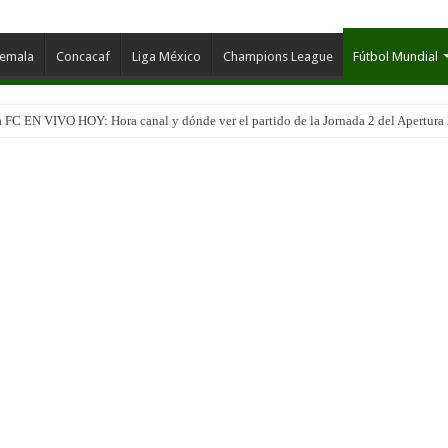
temala
Concacaf
Liga México
Champions League
Fútbol Mundial
 FC EN VIVO HOY: Hora canal y dónde ver el partido de la Jornada 2 del Apertura