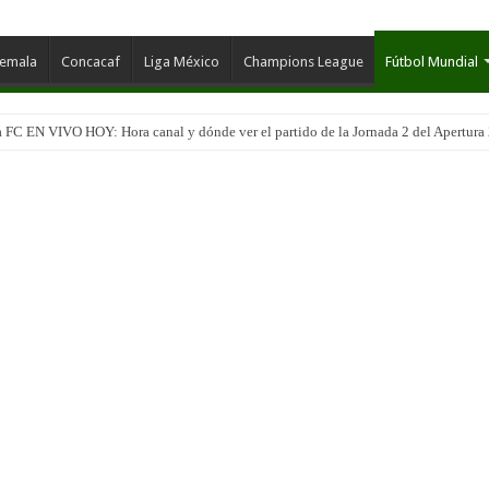
temala
Concacaf
Liga México
Champions League
Fútbol Mundial
 FC EN VIVO HOY: Hora canal y dónde ver el partido de la Jornada 2 del Apertura