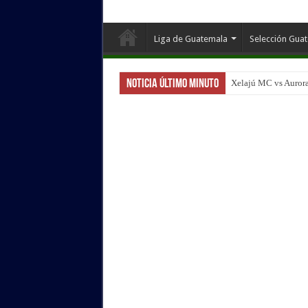
Liga de Guatemala
Selección Gua
Noticia Último Minuto
Xelajú MC vs Aurora