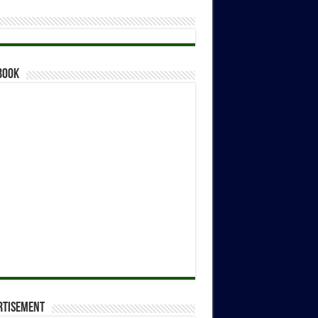
book
rtisement