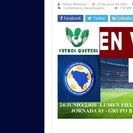
Héctor Martínez
24 de junio de 2026
en
Comentarios desactivados
156 VER
Bosnia
Herzegovina
Facebook
Twitter
LinkedIn
vs
Qatar
EN
VIVO
,
Alineaciones,
Hora,
Fecha
y
Estadísticas/Mundi
2,026