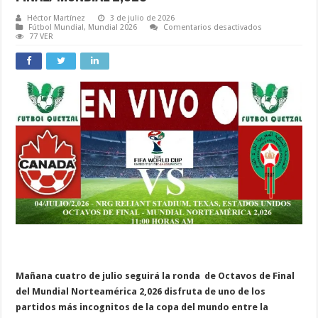
Héctor Martínez
3 de julio de 2026
en
Fútbol Mundial
,
Mundial 2026
Comentarios desactivados
Canadá
77 VER
vs
Marruecos
EN
VIVO
,
Alineaciones,
Hora,
Fecha
y
Estadísticas/O
de
Final/Mundial
2,026
Mañana cuatro
de julio seguirá la ronda de Octavos de Final
del Mundial Norteamérica 2,026 disfruta de uno de los
partidos más incognitos de la copa del mundo
entre la