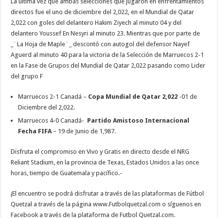
La última vez que ambas selecciones que jugaron en enfrentamientos
directos fue el uno de diciembre del 2,022, en el Mundial de Qatar
2,022 con goles del delantero Hakim Ziyech al minuto 04 y del
delantero Youssef En Nesyri al minuto 23. Mientras que por parte de
_¨La Hoja de Maple¨_ descontó con autogol del defensor Nayef
Aguerd al minuto 40 para la victoria de la Selección de Marruecos 2-1
en la Fase de Grupos del Mundial de Qatar 2,022 pasando como Lider
del grupo F
Marruecos 2-1 Canadá –
Copa Mundial de Qatar 2,022
-01 de
Diciembre del 2,022.
Marruecos 4-0 Canadá-
Partido Amistoso Internacional
Fecha FIFA
– 19 de Junio de 1,987.
Disfruta el compromiso en Vivo y Gratis en directo desde el NRG
Reliant Stadium, en la provincia de Texas, Estados Unidos a las once
horas, tiempo de Guatemala y pacífico.-
¡El encuentro se podrá disfrutar a través de las plataformas de Fútbol
Quetzal a través de la página www.Futbolquetzal.com o síguenos en
Facebook a través de la plataforma de Futbol Quetzal.com.