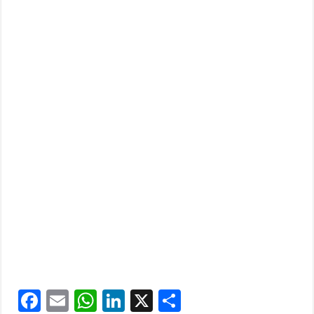
F
E
W
Li
X
C