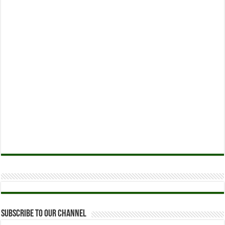
Subscribe to our Channel