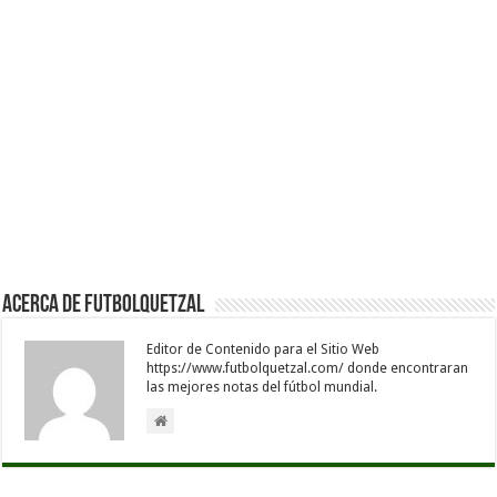
Acerca de Futbolquetzal
Editor de Contenido para el Sitio Web
https://www.futbolquetzal.com/ donde encontraran
las mejores notas del fútbol mundial.