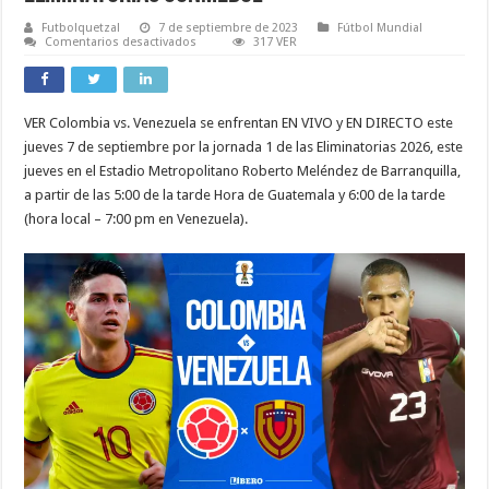
Futbolquetzal
7 de septiembre de 2023
Fútbol Mundial
en
Comentarios desactivados
317 VER
Colombia
vs.
Venezuela
EN
VIVO
VER Colombia vs. Venezuela se enfrentan EN VIVO y EN DIRECTO este
ONLINE
EN
jueves 7 de septiembre por la jornada 1 de las Eliminatorias 2026, este
DIRECTO
TV
jueves en el Estadio Metropolitano Roberto Meléndez de Barranquilla,
a
a partir de las 5:00 de la tarde Hora de Guatemala y 6:00 de la tarde
qué
hora
(hora local – 7:00 pm en Venezuela).
y
quién
transmite
las
Eliminatorias
Conmebol