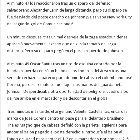
Al minuto 47 los reaccionaron tras un disparo del defensor
salvadoreño Alexander Larín de larga distancia, pero su disparo se
fue desviado del poste derecho de Johnson ¡Se salvaba New York City
del segundo gol de Comunicaciones!
Un minuto después, tras un mal despeje de la zaga estadounidense
apareció nuevamente Lezcano que de zurda remató de larga
distancia. Pero su disparo pegó en el paral izquierdo de Johnson.
Al minuto 49 Oscar Santis tras un tiro de esquina cobrado por la
banda izquierda centró un balón en los linderos del área y tras una
serie de rechazos apareció para definir de cabeza el colombiano José
Corena, pero su remate se fue flojo a las manos del guardameta
Johnson ¡Desperdiciaba otra oportunidad de peligro el cuadro albo
de irse arriba en el marcador y de descontar en el global!
Tres minutos más tarde, el argentino Valentín Castellanos, encaró la
marca de José Corena centró un pase para el delantero brasileño
Thales Magno que de cabeza definió con la parietal izquierda para
anotar el balón pegado al poste derecho e introducía el balón al
fondo de la red para anotar el 1-2 en el marcador y por ende, el 2-5