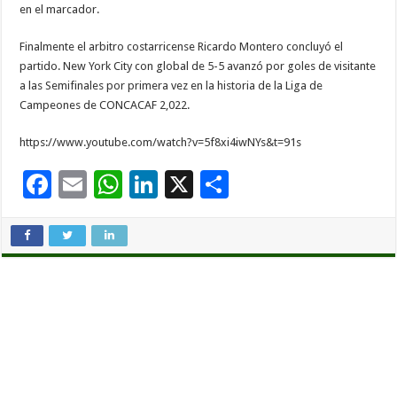
en el marcador.
Finalmente el arbitro costarricense Ricardo Montero concluyó el
partido. New York City con global de 5-5 avanzó por goles de visitante
a las Semifinales por primera vez en la historia de la Liga de
Campeones de CONCACAF 2,022.
https://www.youtube.com/watch?v=5f8xi4iwNYs&t=91s
F
E
W
Li
X
C
ac
m
h
n
o
e
ai
at
k
m
b
l
sA
e
p
o
p
dI
ar
o
p
n
ti
k
r