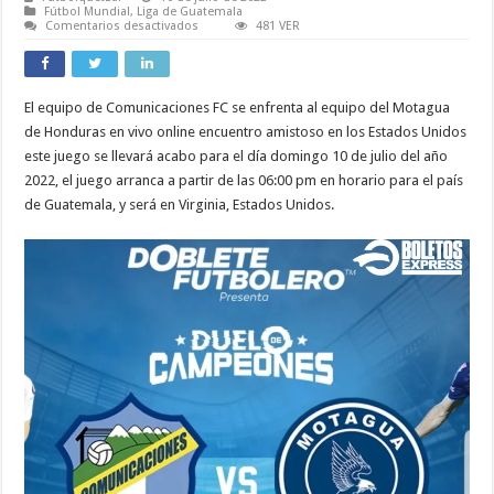
Fútbol Mundial
,
Liga de Guatemala
en
Comentarios desactivados
481 VER
Comunicaciones
vs
Motagua
EN
VIVO
El equipo de Comunicaciones FC se enfrenta al equipo del Motagua
segundo
partido
de Honduras en vivo online encuentro amistoso en los Estados Unidos
Amistoso
Internacional
este juego se llevará acabo para el día domingo 10 de julio del año
2022
2022, el juego arranca a partir de las 06:00 pm en horario para el país
de Guatemala, y será en Virginia, Estados Unidos.