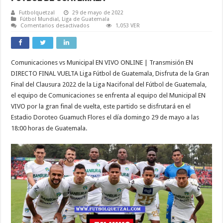
Futbolquetzal
29 de mayo de 2022
Fútbol Mundial
,
Liga de Guatemala
en
Comentarios desactivados
1,053 VER
Comunicaciones
vs
Municipal
EN
VIVO
Comunicaciones vs Municipal EN VIVO ONLINE | Transmisión EN
ONLINE
|
DIRECTO FINAL VUELTA Liga Fútbol de Guatemala, Disfruta de la Gran
Transmisión
EN
Final del Clausura 2022 de la Liga Nacifonal del Fútbol de Guatemala,
DIRECTO
el equipo de Comunicaciones se enfrenta al equipo del Municipal EN
FINAL
VUELTA
VIVO por la gran final de vuelta, este partido se disfrutará en el
Liga
Fútbol
Estadio Doroteo Guamuch Flores el día domingo 29 de mayo a las
de
18:00 horas de Guatemala.
Guatemala