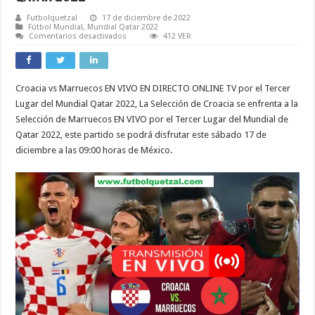
Futbolquetzal
17 de diciembre de 2022
Fútbol Mundial
,
Mundial Qatar 2022
en
Comentarios desactivados
412 VER
Croacia
vs
Marruecos
EN
VIVO
Croacia vs Marruecos EN VIVO EN DIRECTO ONLINE TV por el Tercer
EN
DIRECTO
Lugar del Mundial Qatar 2022, La Selección de Croacia se enfrenta a la
ONLINE
TV
Selección de Marruecos EN VIVO por el Tercer Lugar del Mundial de
por
Qatar 2022, este partido se podrá disfrutar este sábado 17 de
el
Tercer
diciembre a las 09:00 horas de México.
Lugar
del
Mundial
Qatar
2022