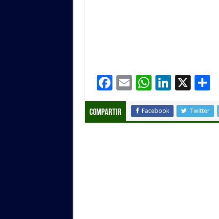
F
E
W
Li
X
ac
m
h
n
e
ai
at
k
Facebook
Twitter
Compartir
b
l
sA
e
o
p
dI
a
o
p
n
t
k
r