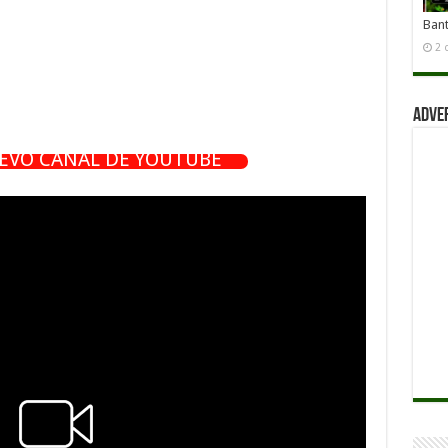
Ban
2 
Adve
UEVO CANAL DE YOUTUBE