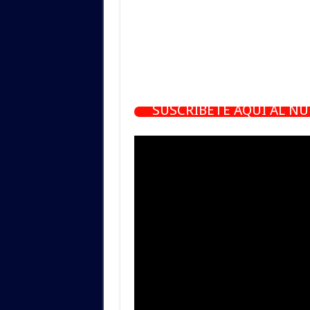
SUSCRÍBETE AQUÍ AL N