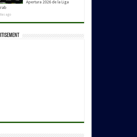
Apertura 2026 de la Liga
trab
días ago
rtisement