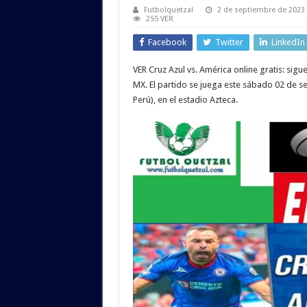
Futbolquetzal
2 de septiembre de 2023
255 VER
Facebook
Twitter
LinkedIn
VER Cruz Azul vs. América online gratis: sigu
MX. El partido se juega este sábado 02 de s
Perú), en el estadio Azteca.