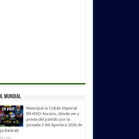
ol Mundial
Municipal vs Cobán Imperial
EN VIVO: horario, dónde ver y
previa del partido por la
Jornada 3 del Apertura 2026 de
iga Bantrab
días ago