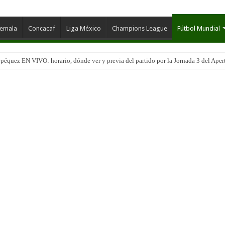
temala
Concacaf
Liga México
Champions League
Fútbol Mundial
atoya EN VIVO horario dónde ver y previa del partido por la Jornada 3 del Apertu