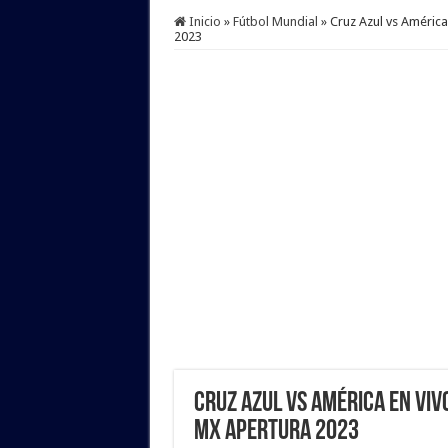
Inicio
»
Fútbol Mundial
»
Cruz Azul vs Améric
2023
Cruz Azul vs América EN VIVO
MX Apertura 2023