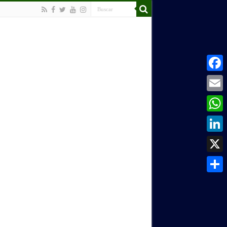
Faceb
Email
Whats
Linked
X
Compar