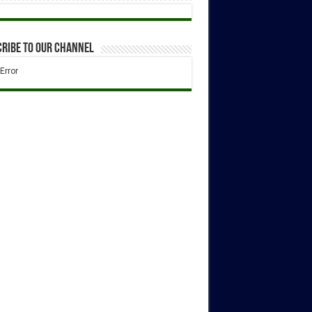
ribe to our Channel