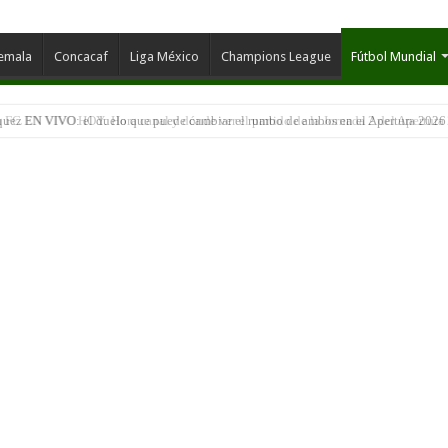
temala
Concacaf
Liga México
Champions League
Fútbol Mundial
 FC EN VIVO HOY: Hora canal y dónde ver el partido de la Jornada 2 del Apertura