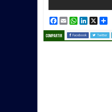
F
E
W
Li
X
ac
m
h
n
e
ai
at
k
Facebook
Twitter
Compartir
b
l
sA
e
o
p
dI
a
o
p
n
t
k
r