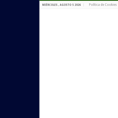
Política de Cookies
MIÉRCOLES , AGOSTO 5 2026