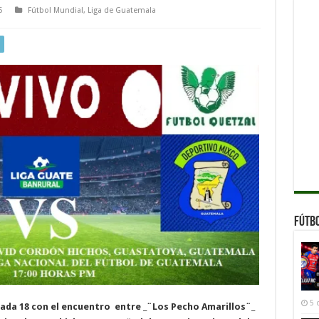
5
Fútbol Mundial
,
Liga de Guatemala
Fútb
5 
nada 18 con el encuentro
entre _¨Los Pecho Amarillos¨_