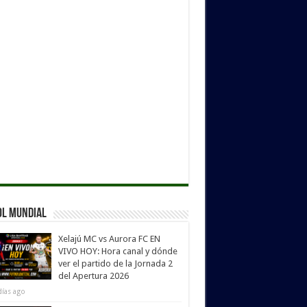
ol Mundial
Xelajú MC vs Aurora FC EN
VIVO HOY: Hora canal y dónde
ver el partido de la Jornada 2
del Apertura 2026
días ago