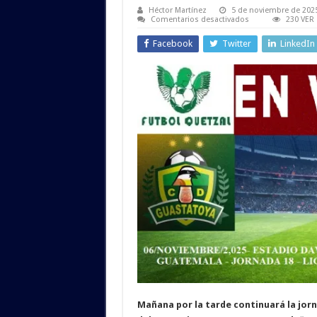
Héctor Martínez
5 de noviembre de 202
en
Comentarios desactivados
230 VER
Deportivo
Guastatoya
Facebook
Twitter
LinkedIn
VS
Deportivo
Mixco
En
VIVO
GRATIS
Jornada
18
de
la
Liga
Nacional
del
Fútbol
de
Guatemala
Mañana por la tarde continuará la jor