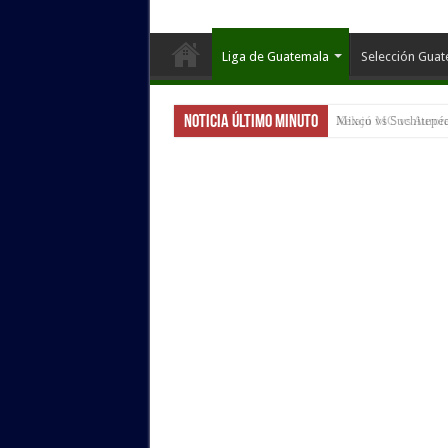
Liga de Guatemala
Selección Gua
Noticia Último Minuto
Xelajú MC vs Aurora