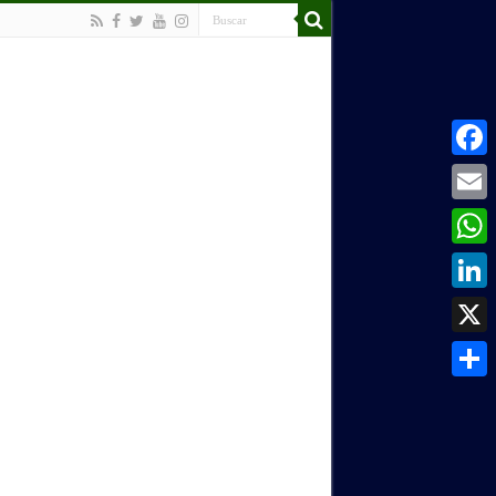
Faceb
Email
Whats
Linked
X
Compar