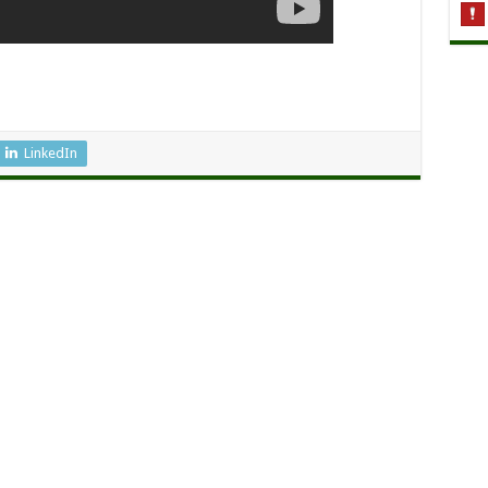
C
o
m
LinkedIn
p
r
i