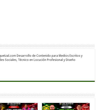
quetzal.com Desarrollo de Contenido para Medios Escritos y
des Sociales, Técnico en Locución Profesional y Diseño