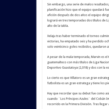
Sin embargo, una serie de malos resultados, 
planificación hizo que el equipo quedará fue
afición después de dos años el equipo dirigi
logrará en tres temporadas dos títulos de L
alto de la tabla.
Xelaju tras haber terminado el torneo culmin
victorias, ha empatado seis y ha perdido ocho
solo veinticinco goles recibidos, quedaron al
A pesar de la mala temporada, Marvin es el t
guatemalteco con más títulos de Liga Naciona
Deportivo Guastatoya (2,018) y dos con la es
Lo cierto es que Villatoro es un gran estrate
futbolista es un gran estratega y tiene los pi
Hay que recordar que su debut fue como asis
cuando ¨Los Príncipes Azules¨ del Cobán Imp
recorrido en la Primera División. Tras llegar