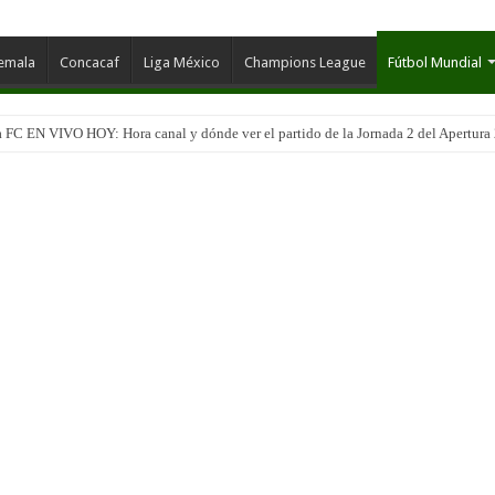
temala
Concacaf
Liga México
Champions League
Fútbol Mundial
 FC EN VIVO HOY: Hora canal y dónde ver el partido de la Jornada 2 del Apertura