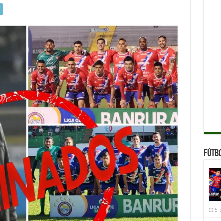
Fútb
5 