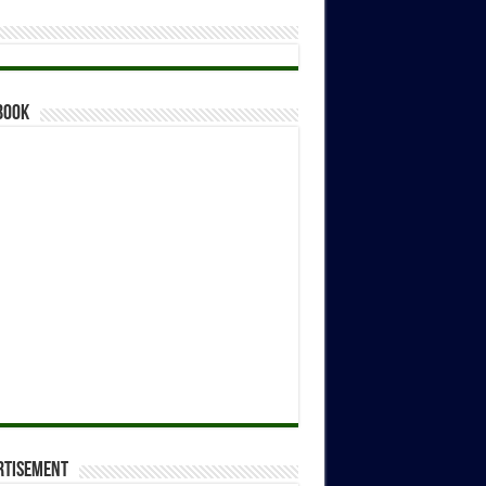
book
rtisement