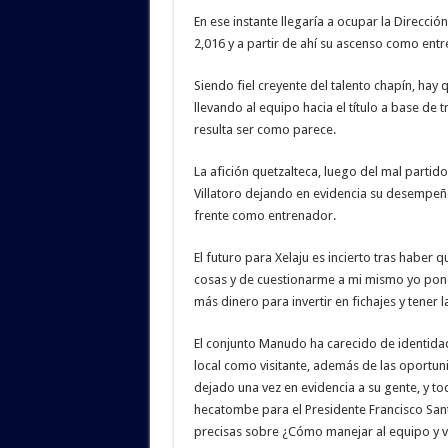
En ese instante llegaría a ocupar la Direcc
2,016 y a partir de ahí su ascenso como ent
Siendo fiel creyente del talento chapín, hay
llevando al equipo hacia el título a base de 
resulta ser como parece.
La afición quetzalteca, luego del mal partido
Villatoro dejando en evidencia su desempeño
frente como entrenador.
El futuro para Xelaju es incierto tras haber
cosas y de cuestionarme a mi mismo yo pondr
más dinero para invertir en fichajes y tener l
El conjunto Manudo ha carecido de identidad 
local como visitante, además de las oportuni
dejado una vez en evidencia a su gente, y t
hecatombe para el Presidente Francisco San
precisas sobre ¿Cómo manejar al equipo y ve