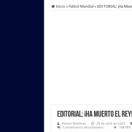
Inicio
»
Fútbol Mundial
»
EDITORIAL: ¡Ha Muer
EDITORIAL: ¡Ha Muerto el Rey
Héctor Martínez
29 de abril de 2025
en
Comentarios desactivados
168 VER
EDITORIAL: