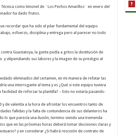
ión Técnica como timonel de ¨Los Pechos Amarillos¨ en enero del
renador ha dado frutos.
 que recordar que ha sido el pilar fundamental del equipo
trabajo, esfuerzo, disciplina y entrega pero al parecer no todo
 contra Guastatoya, la gente pedía a gritos la destitución de
 y vilipendiando sus labores y la imagen de su prestigio al
 quedado eliminados del certamen, en mi manera de refutar las
ía una interrogante al tema y es ¿Qué si este equipo tuviera
a facilidad de reforzar la plantilla? – Esto no estaría pasando-
y de valentía a la hora de afrontar los encuentros tanto de
dades fallidas y la falta de contundencia de sus delanteros ha
odo lo que parecía una ilusión, termino siendo una tremenda
tos que en las próximas horas deberá tomar decisiones claras y
stuario? y en considerar ¿Si habrá rescisión de contrato de