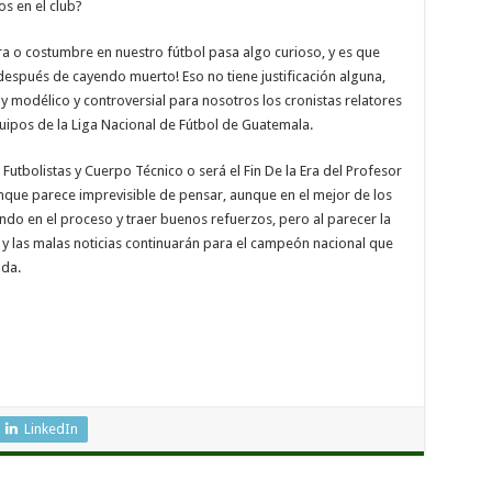
s en el club?
ura o costumbre en nuestro fútbol pasa algo curioso, y es que
espués de cayendo muerto! Eso no tiene justificación alguna,
y modélico y controversial para nosotros los cronistas relatores
uipos de la Liga Nacional de Fútbol de Guatemala.
 Futbolistas y Cuerpo Técnico o será el Fin De la Era del Profesor
nque parece imprevisible de pensar, aunque en el mejor de los
endo en el proceso y traer buenos refuerzos, pero al parecer la
y las malas noticias continuarán para el campeón nacional que
ada.
C
o
m
LinkedIn
p