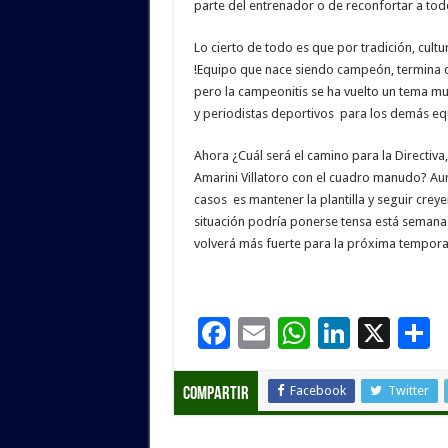
parte del entrenador o de reconfortar a todo
Lo cierto de todo es que por tradición, cult
!Equipo que nace siendo campeón, termina d
pero la campeonitis se ha vuelto un tema mu
y periodistas deportivos para los demás eq
Ahora ¿Cuál será el camino para la Directiva,
Amarini Villatoro con el cuadro manudo? Au
casos es mantener la plantilla y seguir crey
situación podría ponerse tensa está semana 
volverá más fuerte para la próxima tempor
F
E
W
Li
X
ac
m
h
n
e
ai
at
k
Facebook
Twitter
Compartir
b
l
sA
e