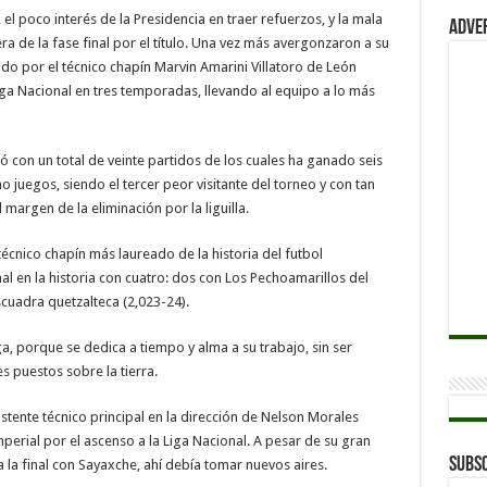
el poco interés de la Presidencia en traer refuerzos, y la mala
Adve
ra de la fase final por el título. Una vez más avergonzaron a su
do por el técnico chapín Marvin Amarini Villatoro de León
iga Nacional en tres temporadas, llevando al equipo a lo más
ó con un total de veinte partidos de los cuales ha ganado seis
 juegos, siendo el tercer peor visitante del torneo y con tan
 margen de la eliminación por la liguilla.
écnico chapín más laureado de la historia del futbol
l en la historia con cuatro: dos con Los Pechoamarillos del
cuadra quetzalteca (2,023-24).
ga, porque se dedica a tiempo y alma a su trabajo, sin ser
es puestos sobre la tierra.
tente técnico principal en la dirección de Nelson Morales
erial por el ascenso a la Liga Nacional. A pesar de su gran
Subsc
 a la final con Sayaxche, ahí debía tomar nuevos aires.