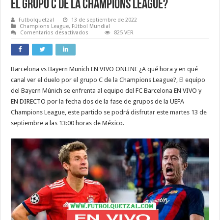
el grupo C de la Champions League?
Futbolquetzal
13 de septiembre de 2022
Champions League
,
Fútbol Mundial
en
Comentarios desactivados
825 VER
Barcelona
vs
Bayern
Munich
EN
Barcelona vs Bayern Munich EN VIVO ONLINE ¿A qué hora y en qué
VIVO
ONLINE
canal ver el duelo por el grupo C de la Champions League?, El equipo
¿A
qué
del Bayern Múnich se enfrenta al equipo del FC Barcelona EN VIVO y
hora
EN DIRECTO por la fecha dos de la fase de grupos de la UEFA
y
en
Champions League, este partido se podrá disfrutar este martes 13 de
qué
canal
septiembre a las 13:00 horas de México.
ver
el
duelo
por
el
grupo
C
de
la
Champions
League?