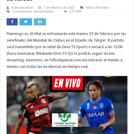
Futbolquetzal
7 de febrero de 2023
Fútbol Mundial
en
Comentarios desactivados
273 VER
Flamengo
vs.
Al
Hilal
ver
Flamengo vs. Al Hilal se enfrentarán este martes 07 de febrero por las
EN
VIVO
semifinales del Mundial de Clubes en el Estadio de Tánger. El partido
y
EN
será transmitido por la señal de DirecTV Sports e iniciará a las 13:00
DIRECTO
(hora mexicana). Mediante DirecTV GO lo podrás seguir vía live
TV
ONLINE
streaming. Asimismo, en Futbolquetzal.com encontrarás el minuto a
LIVE
Semifinal
minuto con todas las incidencias en tiempo real.
del
Mundial
de
Clubes