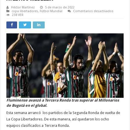
Héctor Martínez
5 de marzo de 2022
en
copa libertadores
,
Fútbol Mundial
Comentarios desactivados
Fluminens
238 VER
avanzó
a
Tercera
Ronda
Ante
Millonarios
Olimpia
hizó
La
Umbrada
Ante
Atlético
Medellín
Fluminense avanzó a Tercera Ronda tras superar al Millonarios
de Bogotá en el global.
Esta semana arrancó los partidos de la Segunda Ronda de vuelta de
La Copa Libertadores. De esta manera, así quedaron los ocho
equipos clasificados a Tercera Ronda.