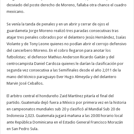
desviado del poste derecho de Moreno, fallaba otra chance el cuadro
mexicano.
Se venía la tanda de penales y en un abrir y cerrar de ojos el
guardameta Jorge Moreno realizó tres paradas consecutivas tras
atajar tres penales cobrados por el delantero Jesús Hernández, Isaías
Violante y de Tony Leone quienes no podían abrir el cerrojo defensivo
del cancerbero Moreno. En el cobro llegaron para anotar los
futbolistas; el defensor Mathius Anderson Ricardo Gaitán y del
centrocampista Daniel Cardoza quienes le darían la clasificación por
segunda vez consecutiva a las Semifinales desde el año 2,011 de la
mano del técnico paraguayo Ever Hugo Almeyda y del delantero
Marvin José Ceballos.
El arbitro central el hondureño Zaid Martínez pitaría el final del
partido. Guatemala dejó fuera a México por primera vez en la historia
en campeonatos mundiales sub 20 y clasificó al Mundial Sub 20 de
Indonesia 2,023. Guatemala jugará mañana a las 20:00 horario local
ante República Dominicana en el Estadio General Francisco Morazán
en San Pedro Sula.