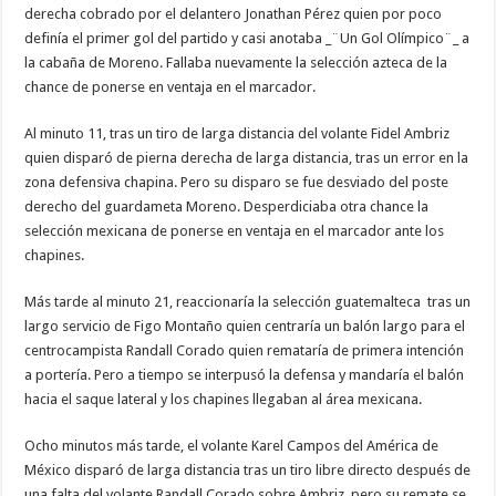
derecha cobrado por el delantero Jonathan Pérez quien por poco
definía el primer gol del partido y casi anotaba _¨Un Gol Olímpico¨_ a
la cabaña de Moreno. Fallaba nuevamente la selección azteca de la
chance de ponerse en ventaja en el marcador.
Al minuto 11, tras un tiro de larga distancia del volante Fidel Ambriz
quien disparó de pierna derecha de larga distancia, tras un error en la
zona defensiva chapina. Pero su disparo se fue desviado del poste
derecho del guardameta Moreno. Desperdiciaba otra chance la
selección mexicana de ponerse en ventaja en el marcador ante los
chapines.
Más tarde al minuto 21, reaccionaría la selección guatemalteca tras un
largo servicio de Figo Montaño quien centraría un balón largo para el
centrocampista Randall Corado quien remataría de primera intención
a portería. Pero a tiempo se interpusó la defensa y mandaría el balón
hacia el saque lateral y los chapines llegaban al área mexicana.
Ocho minutos más tarde, el volante Karel Campos del América de
México disparó de larga distancia tras un tiro libre directo después de
una falta del volante Randall Corado sobre Ambriz, pero su remate se