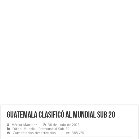
Guatemala clasificó al Mundial Sub 20
Héctor Martínez
30 de junio de 2022
Fútbol Mundial
,
Premundial Sub-20
en
Comentarios desactivados
388 VER
Guatemala