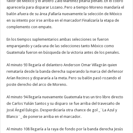
favor de México y el arbitro Zaid Martínez pitaría penalti. En el cobro
aparecería para disparar Lozano. Pero a tiempo Moreno mandaría el
balón afuera de su área ¡Fallaría nuevamente la selección de México
en su intento por irse arriba en el marcador! Finalizaría la etapa de
complemento con empate.
En los tiempos suplementarios ambas selecciones se fueron
emparejando y cada una de las selecciones tanto México como
Guatemala fueron en búsqueda de la victoria antes de los penales.
Al minuto 93 llegaría el delantero Anderson Omar Villagrán quien
remataría desde la banda derecha superando la marca del defensor
Arían Recinos y dispararía a la meta. Pero su balón pasó rozando el
poste derecho del arco de Moreno.
Al minuto 94 llegaría nuevamente Guatemala tras un tiro libre directo
de Carlos Yulián Santos y su disparo se fue arriba del travesaño de
José Ángel Eulogio. Desperdiciaría otra chance de gol _¨La Azul y
Blanco¨_ de ponerse arriba en el marcador.
Al minuto 108 llegaría a la raya de fondo por la banda derecha Jesús