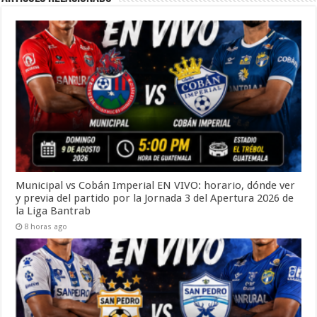
Municipal vs Cobán Imperial EN VIVO: horario, dónde ver
y previa del partido por la Jornada 3 del Apertura 2026 de
la Liga Bantrab
8 horas ago