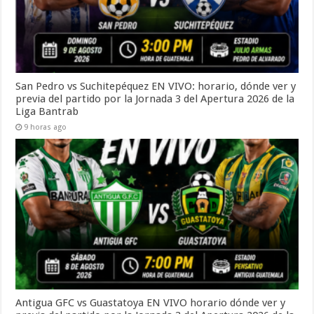
San Pedro vs Suchitepéquez EN VIVO: horario, dónde ver y
previa del partido por la Jornada 3 del Apertura 2026 de la
Liga Bantrab
9 horas ago
Antigua GFC vs Guastatoya EN VIVO horario dónde ver y