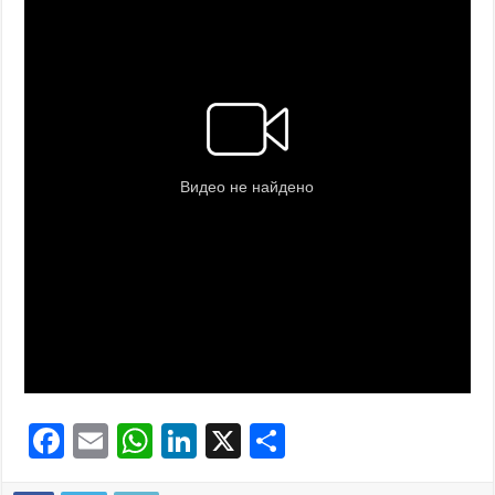
F
E
W
Li
X
C
ac
m
h
n
o