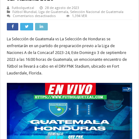
Futbolquetzal
28 de agosto de 2023
Fútbol Mundial
,
Liga de Guatemala
,
Selección Nacional de Guatemala
en
Comentarios desactivados
1,394 VER
Guatemala
vs
Honduras
EN
VIVO
La Selección de Guatemala vs La Selección de Honduras se
ONLINE
LIVE
enfrentarán en un partido de preparación previo a la Liga de
en
el
Naciones A de la Concacaf 2023-24, Este Domingo 3 de septiembre
DRV
2023 a las 16:00 horas de Guatemala, un emocionante encuentro de
PNK
Stadium
fútbol se llevará a cabo en el DRV PNK Stadium, ubicado en Fort
Estados
Unidos
Lauderdale, Florida.
|
Septiembre
2023