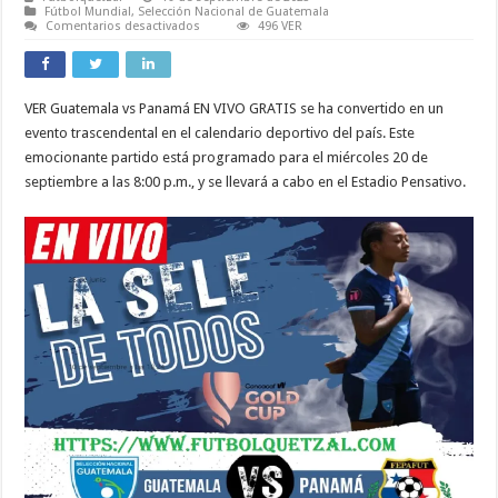
Fútbol Mundial
,
Selección Nacional de Guatemala
en
Comentarios desactivados
496 VER
Guatemala
vs
Panamá
EN
VIVO
VER Guatemala vs Panamá EN VIVO GRATIS se ha convertido en un
ONLINE
TV
evento trascendental en el calendario deportivo del país. Este
EN
DIRECTO
emocionante partido está programado para el miércoles 20 de
Clasificatorio
septiembre a las 8:00 p.m., y se llevará a cabo en el Estadio Pensativo.
a
la
Copa
Oro
W
2024