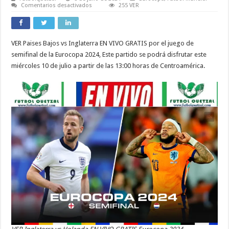
en
Comentarios desactivados
255 VER
Inglaterra
vs
Holanda
VER
EN
VER Paises Bajos vs Inglaterra EN VIVO GRATIS por el juego de
VIVO
GRATIS
semifinal de la Eurocopa 2024, Este partido se podrá disfrutar este
ONLINE
TV
miércoles 10 de julio a partir de las 13:00 horas de Centroamérica.
Semifinal
de
la
Eurocopa
2024