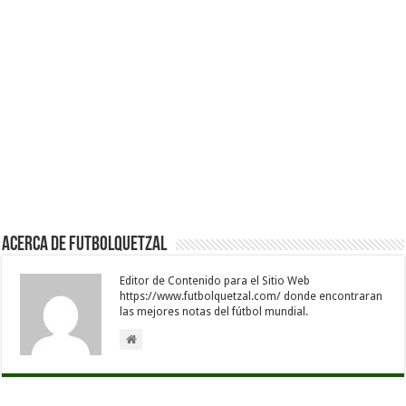
Acerca de Futbolquetzal
Editor de Contenido para el Sitio Web
https://www.futbolquetzal.com/ donde encontraran
las mejores notas del fútbol mundial.