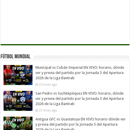
Fútbol Mundial
Municipal vs Cobán Imperial EN VIVO: horario, dónde
ver y previa del partido por la Jornada 3 del Apertura
2026 de la Liga Bantrab
23 horas ago
San Pedro vs Suchitepéquez EN VIVO: horario, dónde
ver y previa del partido por la Jornada 3 del Apertura
2026 de la Liga Bantrab
23 horas ago
Antigua GFC vs Guastatoya EN VIVO horario dónde ver
y previa del partido por la Jornada 3 del Apertura
2026 de la Liga Bantrab