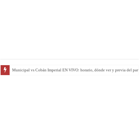
Municipal vs Cobán Imperial EN VIVO: horario, dónde ver y previa del part
San Pedro vs Suchitepéquez EN VIVO: horario, dónde ver y previa del parti