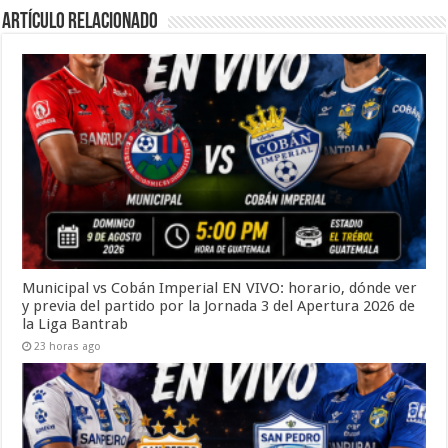
Artículo Relacionado
Municipal vs Cobán Imperial EN VIVO: horario, dónde ver
y previa del partido por la Jornada 3 del Apertura 2026 de
la Liga Bantrab
23 horas ago