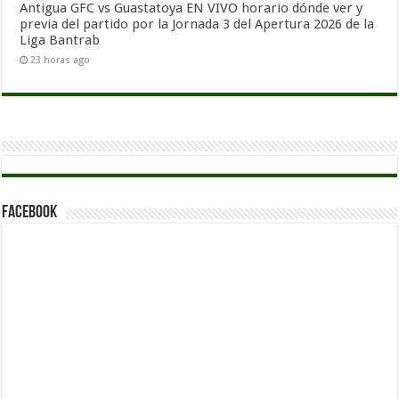
Antigua GFC vs Guastatoya EN VIVO horario dónde ver y
previa del partido por la Jornada 3 del Apertura 2026 de la
Liga Bantrab
23 horas ago
Facebook