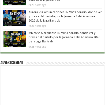
23 horas ago
Aurora vs Comunicaciones EN VIVO horario, dónde ver
y previa del partido por la Jornada 3 del Apertura
2026 de la Liga Bantrab
23 horas ago
Mixco vs Marquense EN VIVO horario dónde ver y
previa del partido por la Jornada 3 del Apertura 2026
de la Liga Bantrab
23 horas ago
Advertisement