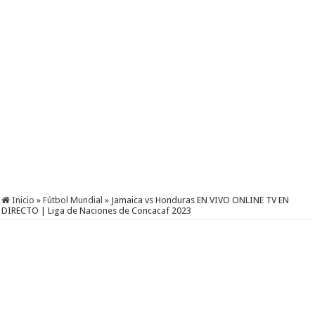
Inicio
»
Fútbol Mundial
»
Jamaica vs Honduras EN VIVO ONLINE TV EN
DIRECTO | Liga de Naciones de Concacaf 2023