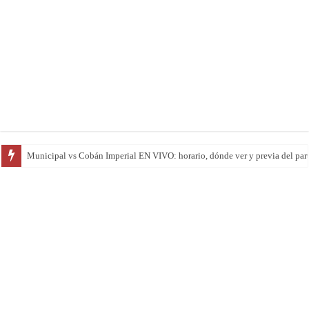
San Pedro vs Suchitepéquez EN VIVO: horario, dónde ver y previa del parti