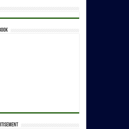
book
rtisement