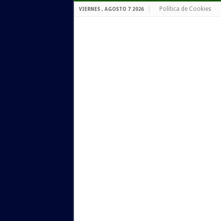
Política de Cookies
VIERNES , AGOSTO 7 2026