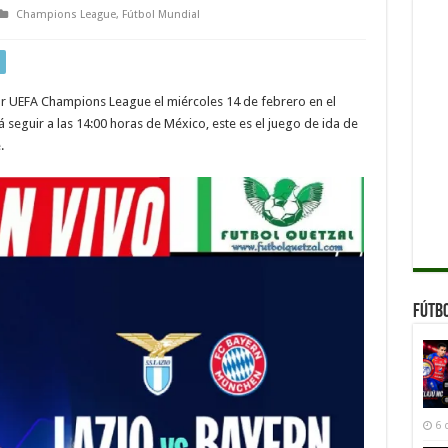
Champions League
,
Fútbol Mundial
or UEFA Champions League el miércoles 14 de febrero en el
 seguir a las 14:00 horas de México, este es el juego de ida de
.
Fútb
6 