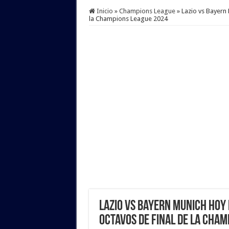
Inicio
»
Champions League
»
Lazio vs Bayern 
la Champions League 2024
Lazio vs Bayern Munich hoy E
octavos de final de la Cham