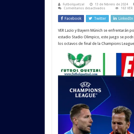
Futbolquetzal
13 de febrero de 2024
en
Comentarios desactivados
163 VER
Lazio
vs
Facebook
Twitter
LinkedIn
Bayern
Munich
hoy
VER Lazio y Bayern Múnich se enfrentarán p
EN
VIVO
estadio Stadio Olimpico, este juego se podrá
TV
y
los octavos de final de la Champions League
streaming
de
la
ida
de
octavos
de
final
de
la
Champions
League
2024