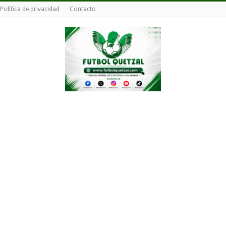
Política de privacidad
Contacto