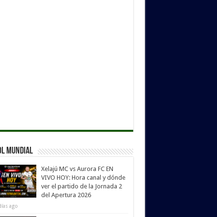
ol Mundial
Xelajú MC vs Aurora FC EN
VIVO HOY: Hora canal y dónde
ver el partido de la Jornada 2
del Apertura 2026
días ago