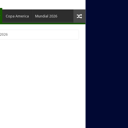
Copa America
Mundial 2026
 2026