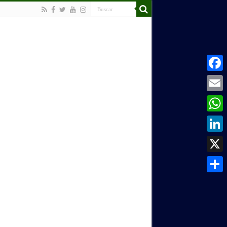
Faceb
Email
Whats
Linked
X
Compar