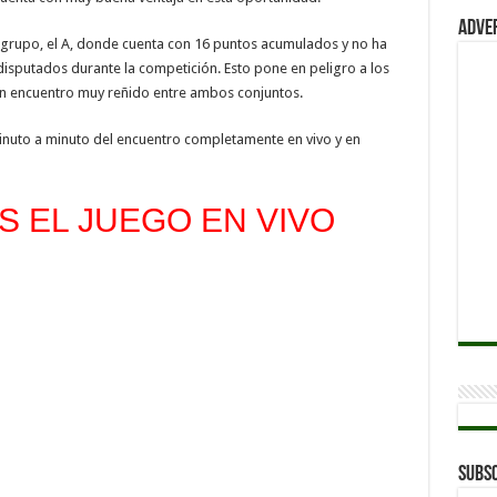
Adve
u grupo, el A, donde cuenta con 16 puntos acumulados y no ha
isputados durante la competición. Esto pone en peligro a los
 un encuentro muy reñido entre ambos conjuntos.
inuto a minuto del encuentro completamente en vivo y en
 EL JUEGO EN VIVO
Subsc