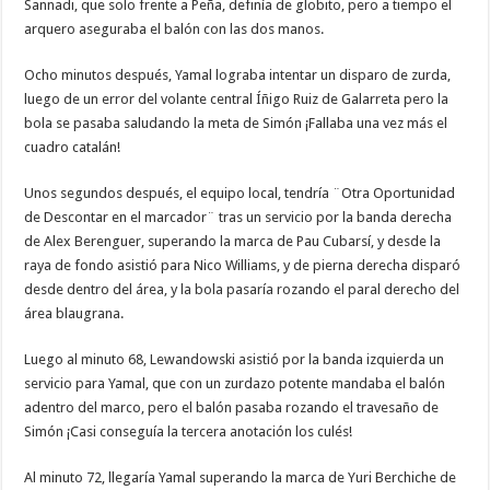
Sannadi, que solo frente a Peña, definía de globito, pero a tiempo el
arquero aseguraba el balón con las dos manos.
Ocho minutos después, Yamal lograba intentar un disparo de zurda,
luego de un error del volante central Íñigo Ruiz de Galarreta pero la
bola se pasaba saludando la meta de Simón ¡Fallaba una vez más el
cuadro catalán!
Unos segundos después, el equipo local, tendría ¨Otra Oportunidad
de Descontar en el marcador¨ tras un servicio por la banda derecha
de Alex Berenguer, superando la marca de Pau Cubarsí, y desde la
raya de fondo asistió para Nico Williams, y de pierna derecha disparó
desde dentro del área, y la bola pasaría rozando el paral derecho del
área blaugrana.
Luego al minuto 68, Lewandowski asistió por la banda izquierda un
servicio para Yamal, que con un zurdazo potente mandaba el balón
adentro del marco, pero el balón pasaba rozando el travesaño de
Simón ¡Casi conseguía la tercera anotación los culés!
Al minuto 72, llegaría Yamal superando la marca de Yuri Berchiche de