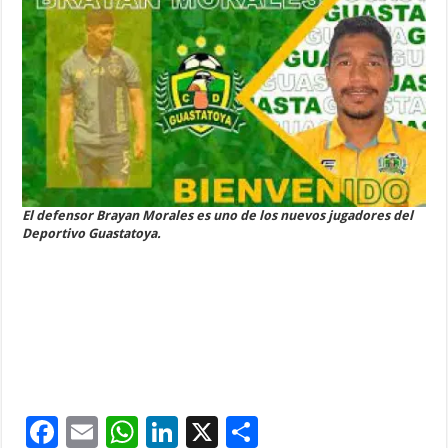
El defensor Brayan Morales es uno de los nuevos jugadores del
Deportivo Guastatoya.
F
E
W
Li
X
C