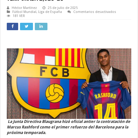
Héctor Martínez
25 de julio de 2025
en
Fútbol Mundial
,
Liga de España
Comentarios desactivados
Marcus
181 VER
Rashford
es
el
Primer
Nuevo
Refuerzo
de
Los
Blaugranas
para
esta
Temporada
2,025-
26
La Junta Directiva Blaugrana hizó oficial antier la contratación de
Marcus Rashford como el primer refuerzo del Barcelona para la
próxima temporada.