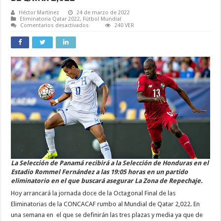
Héctor Martínez
24 de marzo de 2022
Eliminatoria Qatar 2022
,
Fútbol Mundial
en
Comentarios desactivados
240 VER
Panamá
y
Costa
Rica
buscarán
ganarse
un
Lugar
por
El
Repechaje
de
cara
al
Mundial
de
Qatar
2,022
La Selección de Panamá recibirá a la Selección de Honduras en el
Estadio Rommel Fernández a las 19:05 horas en un partido
eliminatorio en el que buscará asegurar La Zona de Repechaje.
Hoy arrancará la jornada doce de la Octagonal Final de las
Eliminatorias de la CONCACAF rumbo al Mundial de Qatar 2,022. En
una semana en el que se definirán las tres plazas y media ya que de