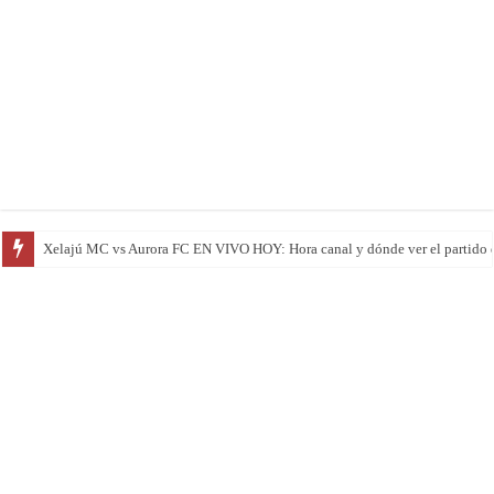
Marquense vs Municipal EN VIVO HOY: el campeón visita una de las cancha