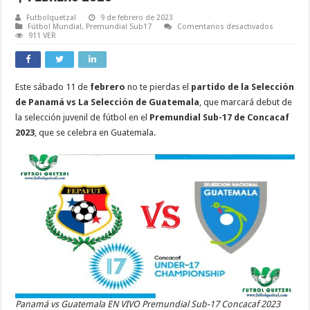
Futbolquetzal
9 de febrero de 2023
en
Fútbol Mundial
,
Premundial Sub17
Comentarios desactivados
Partido
911 VER
de
Panamá
vs
Guatemal
EN
Este sábado 11 de
febrero
no te pierdas el
partido de la Selección
VIVO
jornada
de Panamá vs La Selección de Guatemala
, que marcará debut de
1
del
la selección juvenil de fútbol en el
Premundial Sub-17 de Concacaf
Premundi
2023
, que se celebra en Guatemala.
Sub-
17
Concacaf
|
Febrero
2023
Panamá vs Guatemala EN VIVO Premundial Sub-17 Concacaf 2023