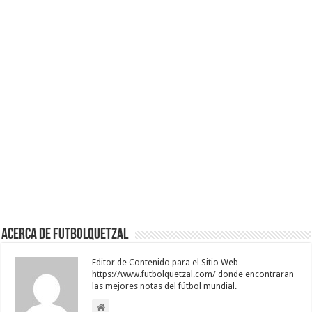
Acerca de Futbolquetzal
Editor de Contenido para el Sitio Web
https://www.futbolquetzal.com/ donde encontraran
las mejores notas del fútbol mundial.