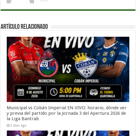
Artículo Relacionado
Municipal vs Cobán Imperial EN VIVO: horario, dónde ver
y previa del partido por la Jornada 3 del Apertura 2026 de
la Liga Bantrab
2 días ago