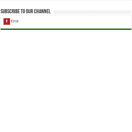
Subscribe to our Channel