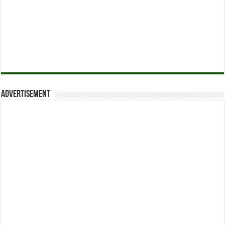
Advertisement