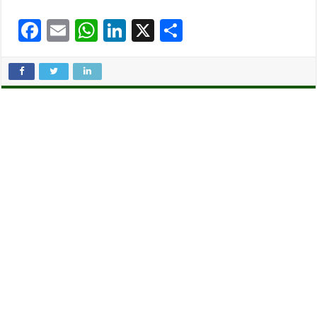
F
E
W
Li
X
C
ac
m
h
n
o
e
ai
at
k
m
b
l
sA
e
p
o
p
dI
ar
o
p
n
ti
k
r