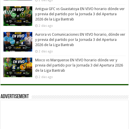
Antigua GFC vs Guastatoya EN VIVO horario dónde ver
y previa del partido por la Jornada 3 del Apertura
2026 de la Liga Bantrab
2 días ago
Aurora vs Comunicaciones EN VIVO horario, dónde ver
y previa del partido por la Jornada 3 del Apertura
2026 de la Liga Bantrab
2 días ago
Mixco vs Marquense EN VIVO horario dónde ver y
previa del partido por la Jornada 3 del Apertura 2026
de la Liga Bantrab
2 días ago
Advertisement