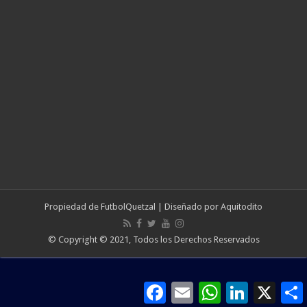
Propiedad de
FutbolQuetzal
| Diseñado por
Aquitodito
© Copyright © 2021, Todos los Derechos Reservados
Facebook
Email
WhatsApp
LinkedIn
X