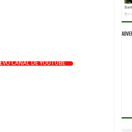
Ban
2 
Adve
UEVO CANAL DE YOUTUBE