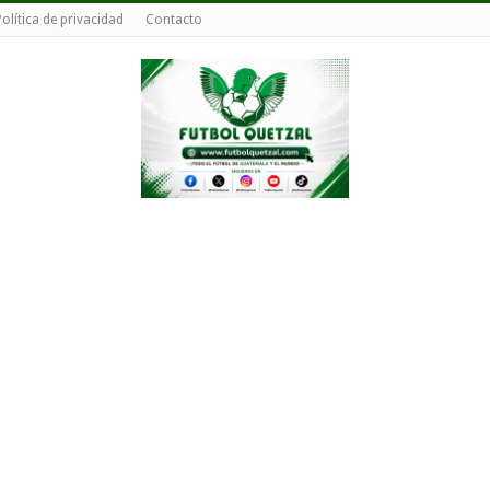
olítica de privacidad
Contacto