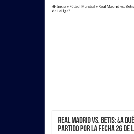
Inicio
»
Fútbol Mundial
»
Real Madrid vs. Beti
de LaLiga?
Real Madrid vs. Betis: ¿A qu
partido por la fecha 26 de L