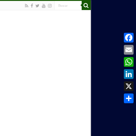
Faceb
Email
Whats
Linked
X
Compar