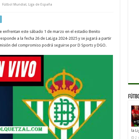
Fútbol Mundial
,
Liga de España
se enfrentan este sábado 1 de marzo en el estadio Benito
orresponde a la fecha 26 de LaLiga 2024-2025 y se jugará a partir
nsmisión del compromiso podrá seguirse por D Sports y DGO.
Fútb
la L
2 