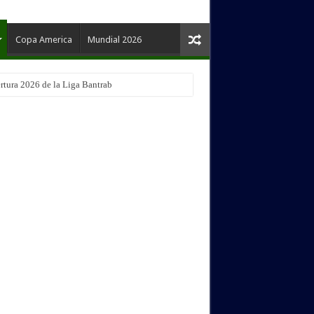
Copa America
Mundial 2026
rtura 2026 de la Liga Bantrab