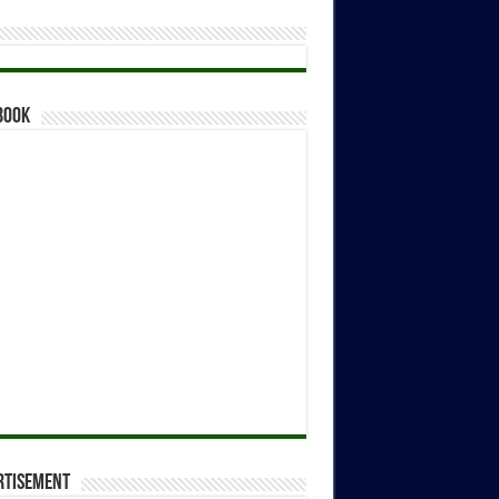
book
rtisement