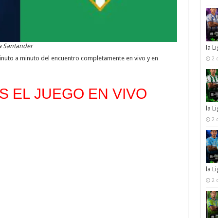
ga Santander
la L
inuto a minuto del encuentro completamente en vivo y en
2 
 EL JUEGO EN VIVO
la L
2 
la L
2 