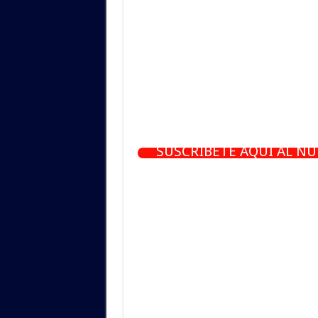
SUSCRÍBETE AQUÍ AL N