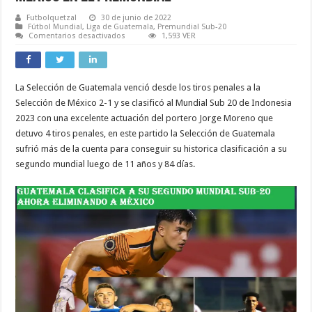
Futbolquetzal
30 de junio de 2022
Fútbol Mundial
,
Liga de Guatemala
,
Premundial Sub-20
en
Comentarios desactivados
1,593 VER
RESUMEN:
Guatemala
Clasificó
al
Mundial
La Selección de Guatemala venció desde los tiros penales a la
Sub
20
Selección de México 2-1 y se clasificó al Mundial Sub 20 de Indonesia
de
Indonesia
2023 con una excelente actuación del portero Jorge Moreno que
2023
detuvo 4 tiros penales, en este partido la Selección de Guatemala
eliminando
a
sufrió más de la cuenta para conseguir su historica clasificación a su
México
en
segundo mundial luego de 11 años y 84 días.
el
Premundial