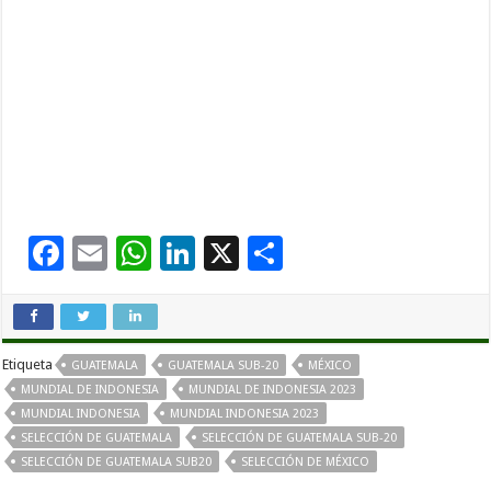
F
E
W
Li
X
C
ac
m
h
n
o
e
ai
at
k
m
b
l
sA
e
p
Etiqueta
GUATEMALA
GUATEMALA SUB-20
MÉXICO
o
p
dI
ar
MUNDIAL DE INDONESIA
MUNDIAL DE INDONESIA 2023
MUNDIAL INDONESIA
MUNDIAL INDONESIA 2023
o
p
n
ti
SELECCIÓN DE GUATEMALA
SELECCIÓN DE GUATEMALA SUB-20
k
r
SELECCIÓN DE GUATEMALA SUB20
SELECCIÓN DE MÉXICO