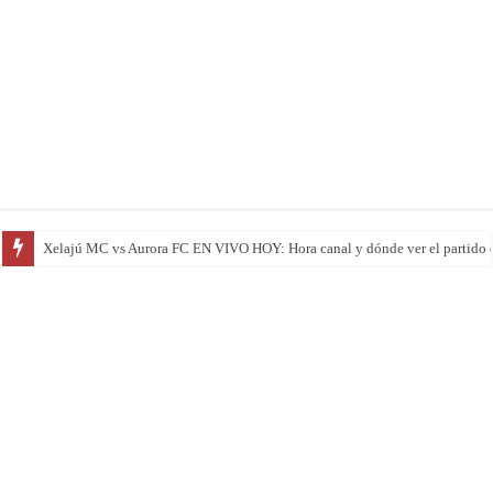
Marquense vs Municipal EN VIVO HOY: el campeón visita una de las cancha