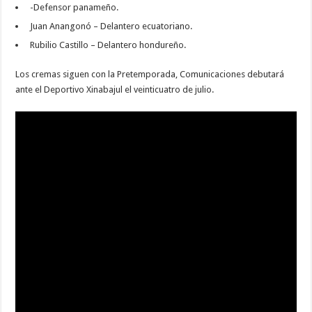
-Defensor panameño.
Juan Anangonó – Delantero ecuatoriano.
Rubilio Castillo – Delantero hondureño.
Los cremas siguen con la Pretemporada, Comunicaciones debutará
ante el Deportivo Xinabajul el veinticuatro de julio.