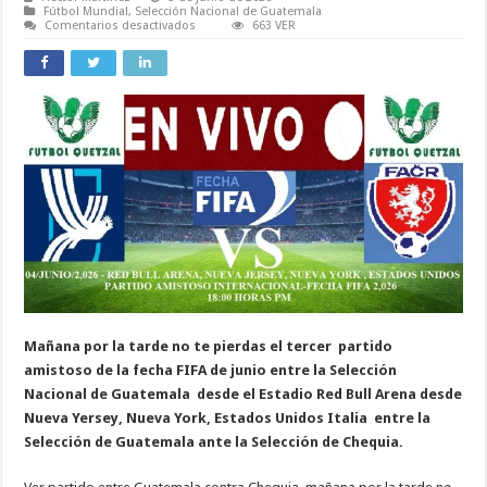
Fútbol Mundial
,
Selección Nacional de Guatemala
en
Comentarios desactivados
663 VER
Selección
de
Guatemala
vs
Selección
de
Chequia
EN
VIVO
Hora,
Canal
y
Alineaciones
Mañana por la tarde no te pierdas el tercer partido
amistoso de la fecha FIFA de junio entre la Selección
Nacional de Guatemala desde el Estadio Red Bull Arena desde
Nueva Yersey, Nueva York, Estados Unidos Italia entre la
Selección de Guatemala ante la Selección de Chequia.