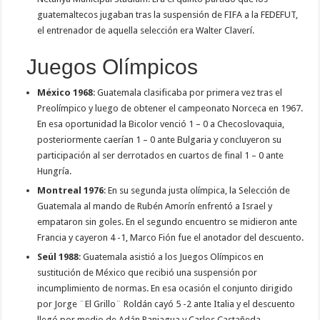
guatemaltecos jugaban tras la suspensión de FIFA a la FEDEFUT,
el entrenador de aquella selección era Walter Claverí.
Juegos Olímpicos
México 1968
: Guatemala clasificaba por primera vez tras el
Preolímpico y luego de obtener el campeonato Norceca en 1967.
En esa oportunidad la Bicolor venció 1 – 0 a Checoslovaquia,
posteriormente caerían 1 – 0 ante Bulgaria y concluyeron su
participación al ser derrotados en cuartos de final 1 – 0 ante
Hungría.
Montreal 1976
: En su segunda justa olímpica, la Selección de
Guatemala al mando de Rubén Amorín enfrentó a Israel y
empataron sin goles. En el segundo encuentro se midieron ante
Francia y cayeron 4 -1, Marco Fión fue el anotador del descuento.
Seúl 1988
: Guatemala asistió a los Juegos Olímpicos en
sustitución de México que recibió una suspensión por
incumplimiento de normas. En esa ocasión el conjunto dirigido
por Jorge ¨El Grillo¨ Roldán cayó 5 -2 ante Italia y el descuento
llegó por medio de Adán Paniagua y Carlos Castañeda.