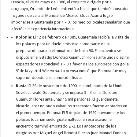
Francia, el 26 de mayo de 1986, el conjunto dirigido por el
uruguayo, Orlando de León enfrentó a Italia, que también buscaba
fogueos de cara al Mundial de México 86. La Azurra logró
imponerse a Guatemala por 4 – 0, los medios locales señalaron que
afectó la inexperiencia internacional.
Polonia
: El 12 de febrero de 1989, Guatemala recibía la visita de
los polacos para un duelo amistoso como parte de su
preparación para la eliminatoria de Italia 90. El encuentro se
disputó en el Estadio Doroteo Guamuch Flores ante unos diez mil
espectadores y concluyó 1 – 0 a favor de los europeos con gol al
9’ de Krzysztof Warzycha. La prensa indicó que Polonia fue muy
superior debido a su condición física.
Rusia
: El 29 de noviembre de 1990, el combinado de la Unión
Soviética visitó Guatemala y se impuso 3 – 0 en el Doroteo
Guamuch Flores ante unas 15 mil personas. El guardameta,
Ricardo Jerez no pudo evitar los tres tantos fueron anotados en
el primer tiempo. Polonia: El 5 de julio de 1992 nuevamente los
polacos tocarían suelo guatemalteco, en esa ocasión el
encuentro terminó empatado 2 -2. Los anotadores de los
dirigidos por Miguel Ángel Brindisi fueron Juan Manuel Funes y