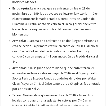
Roderico Méndez.
Eslovaquia
: La única vez que se enfrentaron fue el 23 de
noviembre de 1999, los eslovacos se llevaron la victoria 1 – 0 en
el anteriormente llamado Estadio Mateo Flores de Ciudad de
Guatemala. Hrabal anotó de cabeza el único gol del encuentro
tras un tiro de esquina en contra del conjunto de Benjamín
Monterroso.
Armenia
: Guatemala ha enfrentado en dos juegos amistosos a
esta selección. La primera vez fue en enero del 2000. El duelo se
realizó en el Coliseo de Los Ángeles de Estados Unidos y
concluyó con un empate 1 -1 con anotación de Freddy García al
44’.
Armenia
: En la segunda oportunidad que se enfrentaron, el
encuentro se llevó a cabo en mayo de 2016 en el Dignity Health
Sports Park de Estados Unidos donde los dirigidos por Walter
Claverí cayeron 7 – 1, el único tanto de los ‘Chapines’ fue anotado
por Carlos Ruiz al 7’.
Israel
: Guatemala viajó en noviembre de 2018 a Israel. Los
locales consiguieron una aplastante victoria por 7 – 0 en el
Netanya Municipal Stadium. Era el quinto partido que los