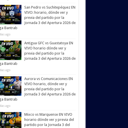
San Pedro vs Suchitepéquez EN
VIVO: horario, dónde ver y
previa del partido por la
Jornada 3 del Apertura 2026 de
iga Bantrab
días ago
Antigua GFC vs Guastatoya EN
VIVO horario dónde ver y
previa del partido por la
Jornada 3 del Apertura 2026 de
iga Bantrab
días ago
Aurora vs Comunicaciones EN
VIVO horario, dónde ver y
previa del partido por la
Jornada 3 del Apertura 2026 de
iga Bantrab
días ago
Mixco vs Marquense EN VIVO
horario dónde ver y previa del
partido por la Jornada 3 del