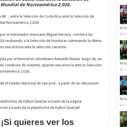
l Mundial de Norteamérica 2,026.
a 06¨_ entre la Selección de Costa Rica ante la Selección de
dial Norteamérica 2,026!
la L
a por el entrenador mexicano Miguel Herrera concluirá las
2 
026 recibiendo a la Selección de Honduras culminando la última
n una victoria ante la selección catracha.
igida por el timonel el colombiano Reinaldo Rueda luego de ser
la L
n condición de visitante, quieren una victoria ante la Selección
2 
Norteamérica 2,026.
de el Estadio Nacional de San José , a partir de las diecinueve
la L
plataformas de Fútbol Quetzal a través de la página
2 
ok a través de la plataforma de Futbol Quetzal!
!
¡Si quieres ver los