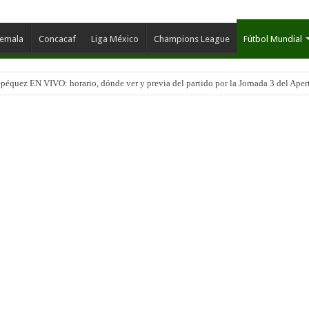
temala
Concacaf
Liga México
Champions League
Fútbol Mundial
péquez EN VIVO: horario, dónde ver y previa del partido por la Jornada 3 del Aper