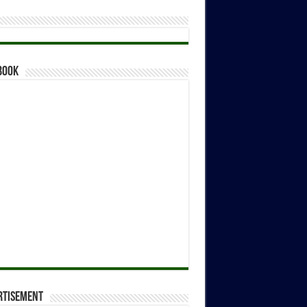
book
rtisement