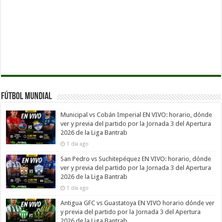
Fútbol Mundial
Municipal vs Cobán Imperial EN VIVO: horario, dónde
ver y previa del partido por la Jornada 3 del Apertura
2026 de la Liga Bantrab
1 día ago
San Pedro vs Suchitepéquez EN VIVO: horario, dónde
ver y previa del partido por la Jornada 3 del Apertura
2026 de la Liga Bantrab
1 día ago
Antigua GFC vs Guastatoya EN VIVO horario dónde ver
y previa del partido por la Jornada 3 del Apertura
2026 de la Liga Bantrab