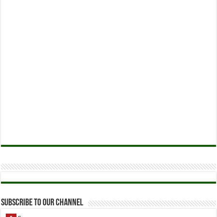
Subscribe to our Channel