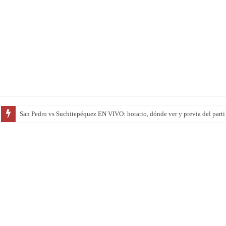
San Pedro vs Suchitepéquez EN VIVO: horario, dónde ver y previa del parti
Antigua GFC vs Guastatoya EN VIVO horario dónde ver y previa del partido 