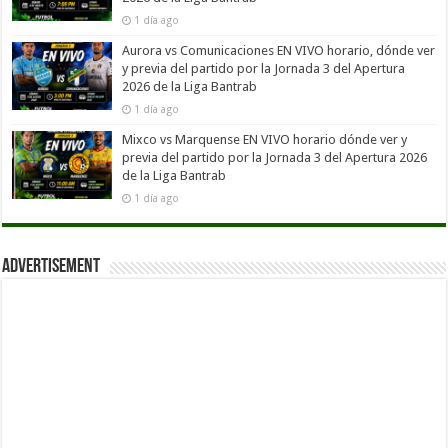
1 día ago
Aurora vs Comunicaciones EN VIVO horario, dónde ver
y previa del partido por la Jornada 3 del Apertura
2026 de la Liga Bantrab
1 día ago
Mixco vs Marquense EN VIVO horario dónde ver y
previa del partido por la Jornada 3 del Apertura 2026
de la Liga Bantrab
1 día ago
Advertisement