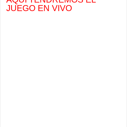
JUEGO EN VIVO