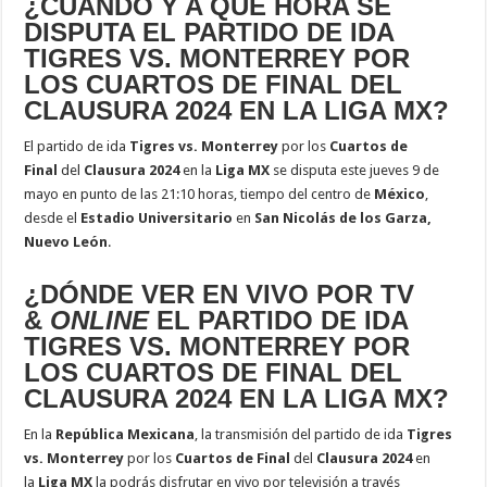
¿CUÁNDO Y A QUÉ HORA SE
DISPUTA EL PARTIDO DE IDA
TIGRES VS. MONTERREY POR
LOS CUARTOS DE FINAL DEL
CLAUSURA 2024 EN LA LIGA MX?
El partido de ida
Tigres vs. Monterrey
por los
Cuartos de
Final
del
Clausura 2024
en la
Liga MX
se disputa este jueves 9 de
mayo en punto de las 21:10 horas, tiempo del centro de
México
,
desde el
Estadio Universitario
en
San Nicolás de los Garza,
Nuevo León
.
¿DÓNDE VER EN VIVO POR TV
&
ONLINE
EL PARTIDO DE IDA
TIGRES VS. MONTERREY POR
LOS CUARTOS DE FINAL DEL
CLAUSURA 2024 EN LA LIGA MX?
En la
República Mexicana
, la transmisión del partido de ida
Tigres
vs. Monterrey
por los
Cuartos de Final
del
Clausura 2024
en
la
Liga MX
la podrás disfrutar en vivo por televisión a través