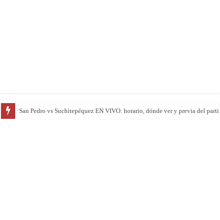
San Pedro vs Suchitepéquez EN VIVO: horario, dónde ver y previa del parti
Antigua GFC vs Guastatoya EN VIVO horario dónde ver y previa del partido 