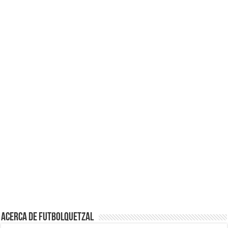
Acerca de Futbolquetzal