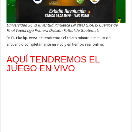
Universidad SC vs Juventud Pinulteca EN VIVO GRATIS Cuartos de
Final Vuelta Liga Primera División Fútbol de Guatemala
En
Futbolquetzal
te tendremos el relato minuto a minuto del
encuentro completamente en vivo y en tiempo real online.
AQUÍ TENDREMOS EL
JUEGO EN VIVO