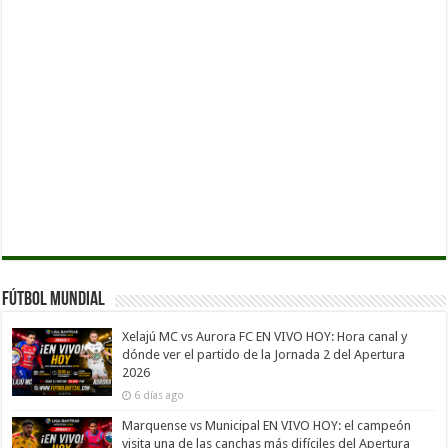
Fútbol Mundial
Xelajú MC vs Aurora FC EN VIVO HOY: Hora canal y
dónde ver el partido de la Jornada 2 del Apertura
2026
6 días ago
Marquense vs Municipal EN VIVO HOY: el campeón
visita una de las canchas más difíciles del Apertura