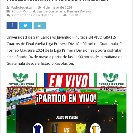
Futbolquetzal
4 de mayo de 2024
Fútbol Mundial
,
Liga de Guatemala
,
Primera Division
en
Comentarios desactivados
193 VER
Universidad
SC
vs
Juventud
Pinulteca
Universidad de San Carlos vs Juventud Pinulteca EN VIVO GRATIS
EN
VIVO
Cuartos de Final Vuelta Liga Primera División Fútbol de Guatemala, El
GRATIS
Cuartos
Torneo Clausura 2024 de la Liga Primera División se podrá disfrutar
de
este sábado 04 de mayo a partir de las 11:00 horas de la mañana de
Final
Vuelta
Guatemala desde el Estadio Revolución.
Liga
Primera
División
Fútbol
de
Guatemala