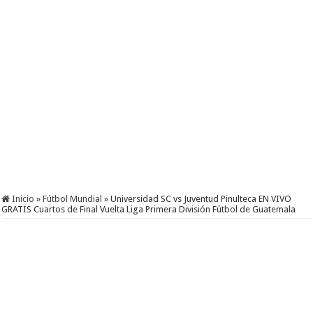
Inicio
»
Fútbol Mundial
»
Universidad SC vs Juventud Pinulteca EN VIVO
GRATIS Cuartos de Final Vuelta Liga Primera División Fútbol de Guatemala