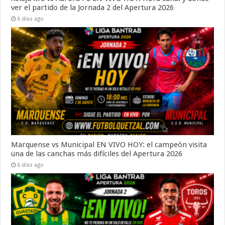
ver el partido de la Jornada 2 del Apertura 2026
6 días ago
Marquense vs Municipal EN VIVO HOY: el campeón visita
una de las canchas más difíciles del Apertura 2026
6 días ago