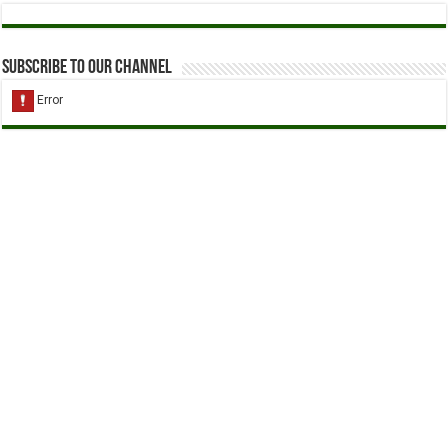
Subscribe to our Channel