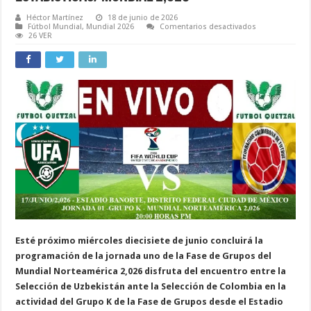
Héctor Martínez
18 de junio de 2026
en
Fútbol Mundial
,
Mundial 2026
Comentarios desactivados
Uzbekistán
26 VER
VS
Colombia
EN
VIVO
,
Alineaciones,
Hora,
Fecha
y
Estadísticas/M
2,026
Esté próximo miércoles
diecisiete de junio concluirá la
programación de la jornada uno de la Fase de Grupos del
Mundial Norteamérica 2,026 disfruta del encuentro entre la
Selección de Uzbekistán ante la Selección de Colombia en la
actividad del Grupo K de la Fase de Grupos desde el Estadio