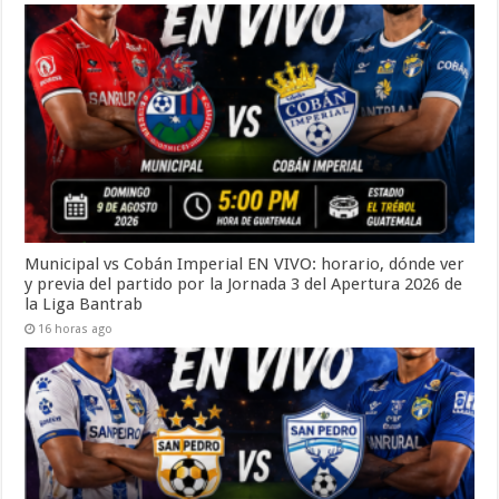
Municipal vs Cobán Imperial EN VIVO: horario, dónde ver
y previa del partido por la Jornada 3 del Apertura 2026 de
la Liga Bantrab
16 horas ago