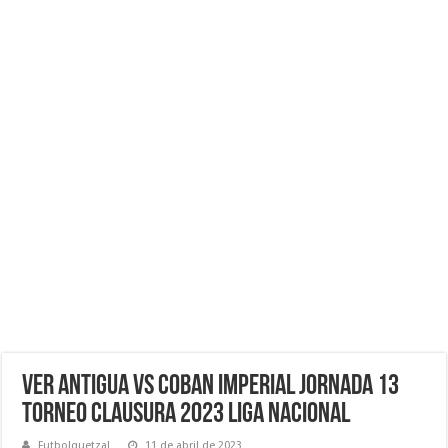
Ver Antigua vs Coban Imperial Jornada 13
Torneo Clausura 2023 Liga Nacional
Futbolquetzal
11 de abril de 2023