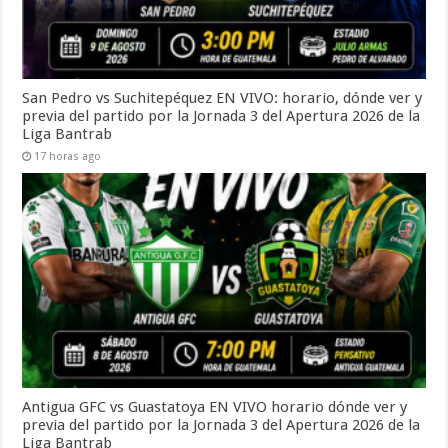
San Pedro vs Suchitepéquez EN VIVO: horario, dónde ver y
previa del partido por la Jornada 3 del Apertura 2026 de la
Liga Bantrab
17 horas ago
Antigua GFC vs Guastatoya EN VIVO horario dónde ver y
previa del partido por la Jornada 3 del Apertura 2026 de la
Liga Bantrab