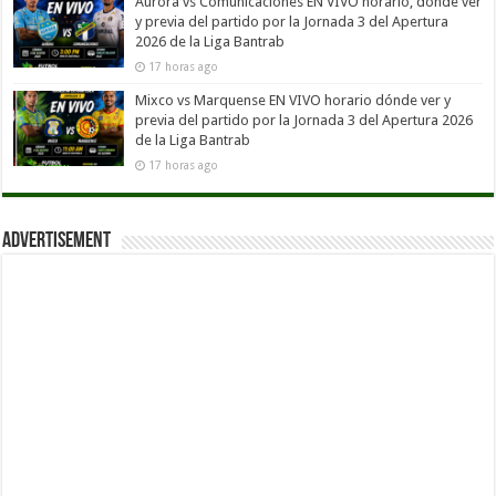
Aurora vs Comunicaciones EN VIVO horario, dónde ver
y previa del partido por la Jornada 3 del Apertura
2026 de la Liga Bantrab
17 horas ago
Mixco vs Marquense EN VIVO horario dónde ver y
previa del partido por la Jornada 3 del Apertura 2026
de la Liga Bantrab
17 horas ago
Advertisement