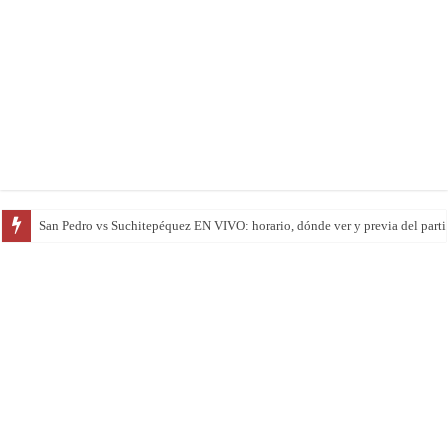
San Pedro vs Suchitepéquez EN VIVO: horario, dónde ver y previa del parti
Antigua GFC vs Guastatoya EN VIVO horario dónde ver y previa del partido 