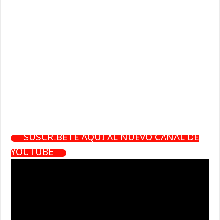
SUSCRÍBETE AQUÍ AL NUEVO CANAL DE
YOUTUBE