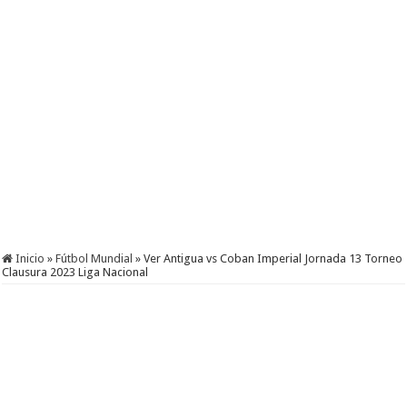
Inicio
»
Fútbol Mundial
»
Ver Antigua vs Coban Imperial Jornada 13 Torneo
Clausura 2023 Liga Nacional