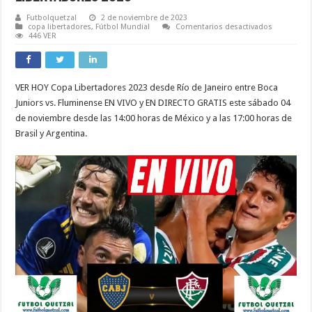
Futbolquetzal
2 de noviembre de 2023
en
copa libertadores
,
Fútbol Mundial
Comentarios desactivados
VER
446 VER
Boca
Juniors
vs
Fluminens
EN
VER HOY Copa Libertadores 2023 desde Río de Janeiro entre Boca
VIVO
HOY
Juniors vs. Fluminense EN VIVO y EN DIRECTO GRATIS este sábado 04
horario
y
de noviembre desde las 14:00 horas de México y a las 17:00 horas de
dónde
Brasil y Argentina.
ver
la
Final
de
la
Copa
Libertador
2023