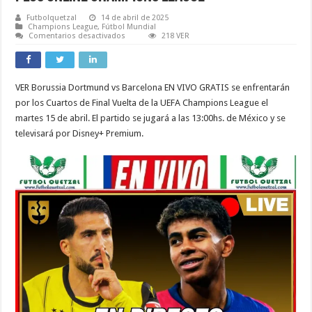
Futbolquetzal
14 de abril de 2025
Champions League
,
Fútbol Mundial
en
Comentarios desactivados
218 VER
VER
Borussia
Dortmund
vs
Barcelona
VER Borussia Dortmund vs Barcelona EN VIVO GRATIS se enfrentarán
EN
VIVO
por los Cuartos de Final Vuelta de la UEFA Champions League el
GRATIS
VUELTA
martes 15 de abril. El partido se jugará a las 13:00hs. de México y se
por
televisará por Disney+ Premium.
Fútbol
TV
y
Disney
Plus
Online
Champions
League