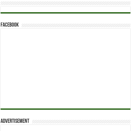
Facebook
Advertisement