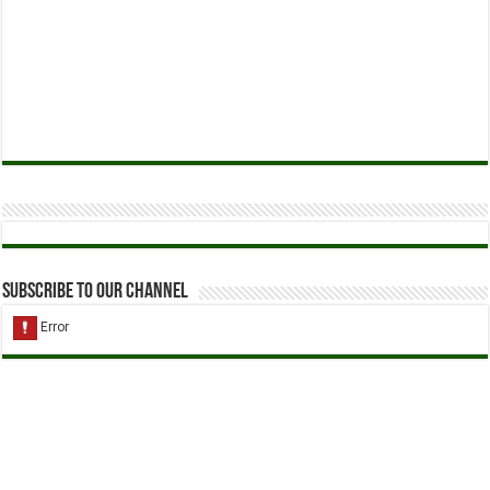
Subscribe to our Channel