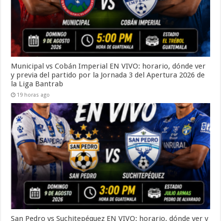
Municipal vs Cobán Imperial EN VIVO: horario, dónde ver
y previa del partido por la Jornada 3 del Apertura 2026 de
la Liga Bantrab
19 horas ago
San Pedro vs Suchitepéquez EN VIVO: horario, dónde ver y