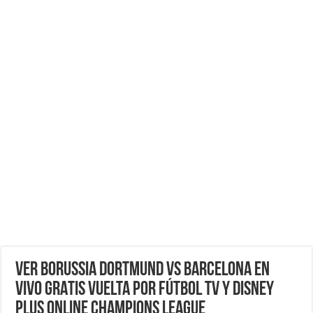
VER Borussia Dortmund vs Barcelona EN
VIVO GRATIS VUELTA por Fútbol TV y Disney
Plus Online Champions League