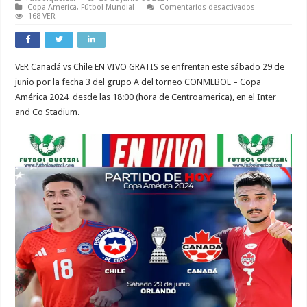
en
Copa America
,
Fútbol Mundial
Comentarios desactivados
VER
168 VER
Chile
vs
Canadá
Ver
EN
VER Canadá vs Chile EN VIVO GRATIS se enfrentan este sábado 29 de
VIVO
ONLINE
junio por la fecha 3 del grupo A del torneo CONMEBOL – Copa
TV
por
América 2024 desde las 18:00 (hora de Centroamerica), en el Inter
la
and Co Stadium.
Copa
América
2024