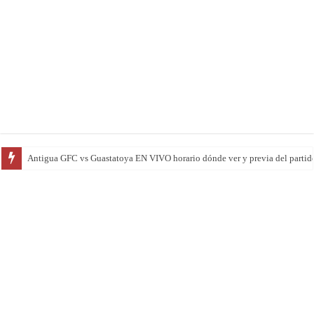
Antigua GFC vs Guastatoya EN VIVO horario dónde ver y previa del partido 