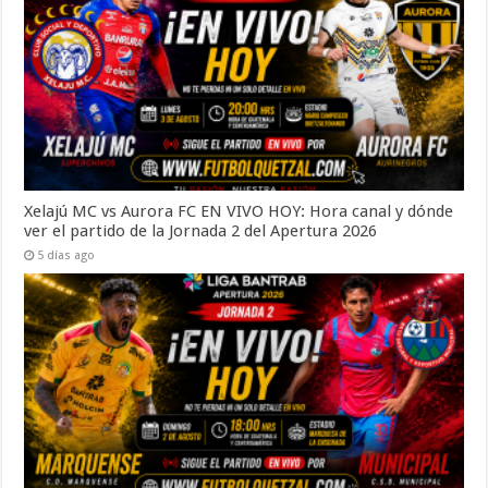
Xelajú MC vs Aurora FC EN VIVO HOY: Hora canal y dónde
ver el partido de la Jornada 2 del Apertura 2026
5 días ago