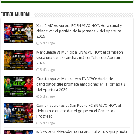
Fútbol Mundial
Xelajú MC vs Aurora FC EN VIVO HOY: Hora canal y
dónde ver el partido de la Jornada 2 del Apertura
2026
5 días ago
Marquense vs Municipal EN VIVO HOY: el campeón
visita una de las canchas más difíciles del Apertura
2026
5 días ago
Guastatoya vs Malacateco EN VIVO: duelo de
candidatos que promete emociones en la Jornada 2
del Apertura 2026
5 días ago
Comunicaciones vs San Pedro FC EN VIVO HOY: el
debutante quiere dar el golpe en el Cementos
Progreso
5 días ago
Mixco vs Suchitepéquez EN VIVO: el duelo que puede