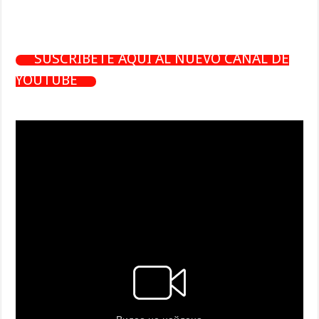
SUSCRÍBETE AQUÍ AL NUEVO CANAL DE
YOUTUBE