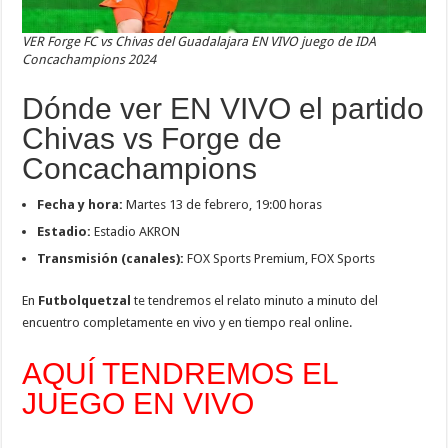
VER Forge FC vs Chivas del Guadalajara EN VIVO juego de IDA
Concachampions 2024
Dónde ver EN VIVO el partido
Chivas vs Forge de
Concachampions
Fecha y hora:
Martes 13 de febrero, 19:00 horas
Estadio:
Estadio AKRON
Transmisión (canales):
FOX Sports Premium, FOX Sports
En
Futbolquetzal
te tendremos el relato minuto a minuto del
encuentro completamente en vivo y en tiempo real online.
AQUÍ TENDREMOS EL
JUEGO EN VIVO