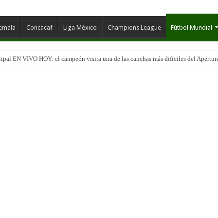
temala
Concacaf
Liga México
Champions League
Fútbol Mundial
pal EN VIVO HOY: el campeón visita una de las canchas más difíciles del Apertur