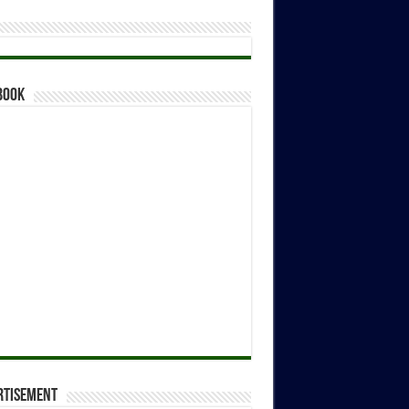
book
rtisement