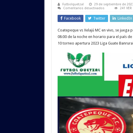
Futbolquetzal
29 de septiembre de 202
en
Comentarios desactivados
241 VER
VER
Coatepeque
Facebook
Twitter
LinkedIn
vs
Xelajú
MC
Coatepeque vs Xelajú MC en vivo, se juega p
EN
VIVO
08:00 de la noche en horario para el país d
ONLINE
TV
10 torneo apertura 2023 Liga Guate Banrural
EN
DIRECTO
Liga
Guate
Banrural
Apertura
2023